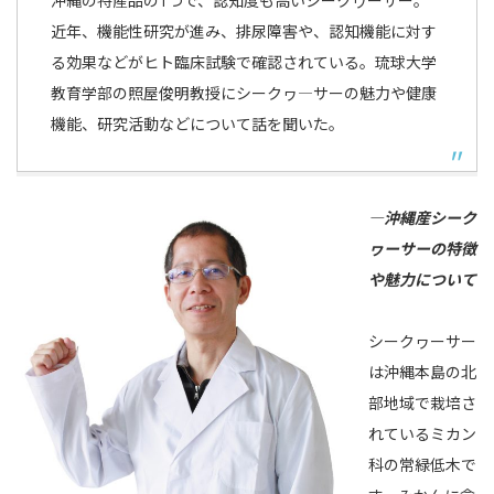
沖縄の特産品の1つで、認知度も高いシークヮーサー。
近年、機能性研究が進み、排尿障害や、認知機能に対す
る効果などがヒト臨床試験で確認されている。琉球大学
教育学部の照屋俊明教授にシークヮ―サーの魅力や健康
機能、研究活動などについて話を聞いた。
―沖縄産シーク
ヮーサーの特徴
や魅力について
シークヮーサー
は沖縄本島の北
部地域で栽培さ
れているミカン
科の常緑低木で