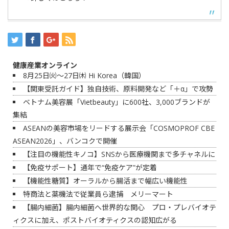
健康産業オンライン
8月25日㈫～27日㈭ Hi Korea（韓国）
【関東受託ガイド】独自技術、原料開発など「＋α」で攻勢
ベトナム美容展「Vietbeauty」に600社、3,000ブランドが
集結
ASEANの美容市場をリードする展示会「COSMOPROF CBE
ASEAN2026」、バンコクで開催
【注目の機能性キノコ】SNSから医療機関まで多チャネルに
【免疫サポート】通年で“免疫ケア”が定着
【機能性糖質】オーラルから腸活まで幅広い機能性
特商法と薬機法で従業員ら逮捕 メリーマート
【腸内細菌】腸内細菌へ世界的な関心 プロ・プレバイオテ
ィクスに加え、ポストバイオティクスの認知広がる