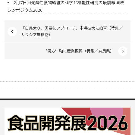
2月7日㈯発酵性食物繊維の科学と機能性研究の最前線国際
シンポジウム2026
「自粛太り」需要にアプローチ、市場拡大に拍車（特集／
サラシア属植物）
〝漢方〞軸に産業振興（特集／奈良県）