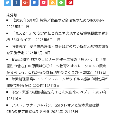
未分類
【2026年5月号】特集／食品の安全確保のための取り組み
2026年5月1日
「見える化」で安定運転と省エネ実現する新機構搭載の脱水
機「SKLタイプ」
2025年6月11日
消費者庁 安全性未評価・成分規定のない既存添加物の調査
を実施予定
2025年2月18日
食品と開発 無料ウェビナー開催―工場の「属人化」と「生
産性の低さ」の原因は◯◯⁉ ～教育とオペレーションの観点
から考える、これからの食品現場のつくり方～
2025年1月9日
酵素処理燕窩のトリインフルエンザウイルス感染抑制効果が
試験で明らかに
2024年12月18日
不安・緊張の緩和機能を有するお米由来のペプチド
2024年
12月16日
アストラサナ・ジャパン、GSIクレオスと資本業務提携
CBDの安定供給体制を強化
2024年12月13日