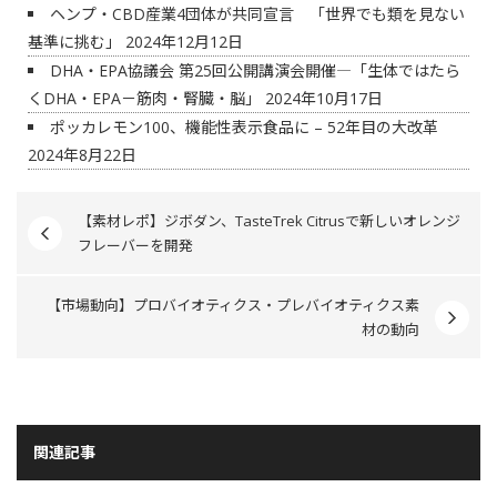
ヘンプ・CBD産業4団体が共同宣言 「世界でも類を見ない
基準に挑む」
2024年12月12日
DHA・EPA協議会 第25回公開講演会開催―「生体ではたら
くDHA・EPA－筋肉・腎臓・脳」
2024年10月17日
ポッカレモン100、機能性表示食品に – 52年目の大改革
2024年8月22日
【素材レポ】ジボダン、TasteTrek Citrusで新しいオレンジ
フレーバーを開発
【市場動向】プロバイオティクス・プレバイオティクス素
材の動向
関連記事