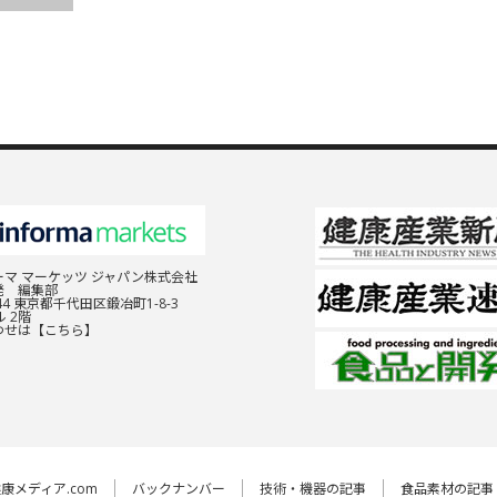
マ マーケッツ ジャパン株式会社
発 編集部
044 東京都千代田区鍛冶町1-8-3
 2階
わせは
【こちら】
康メディア.com
バックナンバー
技術・機器の記事
食品素材の記事