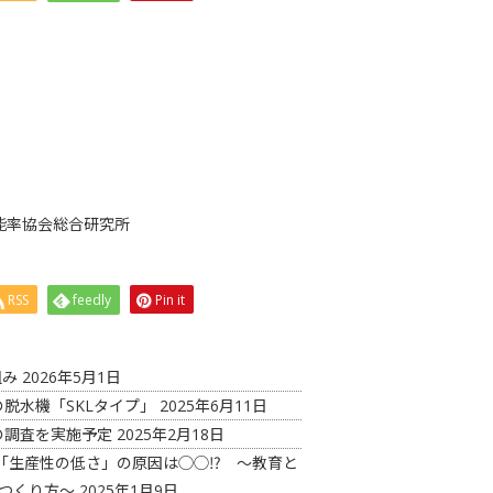
能率協会総合研究所
RSS
feedly
Pin it
組み
2026年5月1日
脱水機「SKLタイプ」
2025年6月11日
の調査を実施予定
2025年2月18日
「生産性の低さ」の原因は◯◯⁉ ～教育と
つくり方～
2025年1月9日