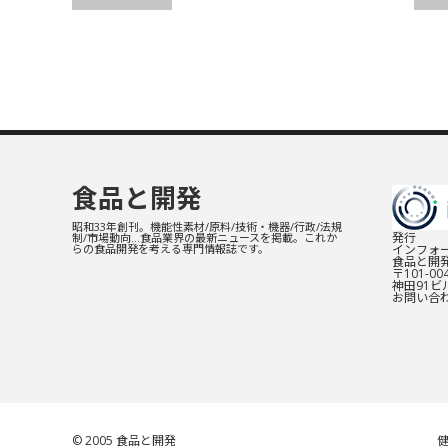
食品と開発
昭和33年創刊。機能性素材/原料/技術・機器/行政/法規
発行
制/市場動向…食品業界の最新ニュースを掲載。これか
インフォー
らの食品開発を考える専門情報誌です。
食品と開
〒101-0
神田91ビル
お問い合
© 2005
食品と開発
健