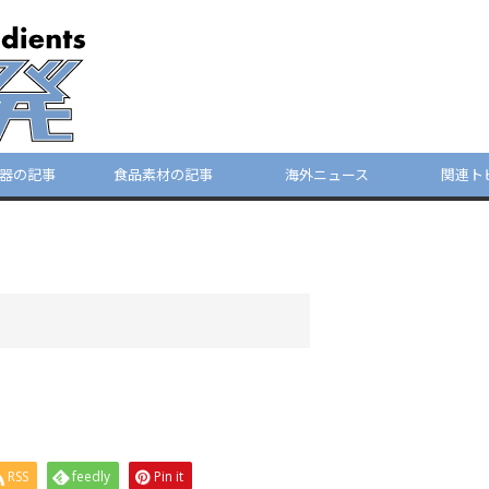
器の記事
食品素材の記事
海外ニュース
関連ト
RSS
feedly
Pin it