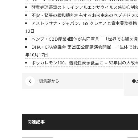
酵素処理燕窩のトリインフルエンザウイルス感染抑制
不安・緊張の緩和機能を有するお米由来のペプチド
20
アストラサナ・ジャパン、GSIクレオスと資本業務提携
13日
ヘンプ・CBD産業4団体が共同宣言 「世界でも類を
DHA・EPA協議会 第25回公開講演会開催―「生体では
年10月17日
ポッカレモン100、機能性表示食品に – 52年目の大改
編集部から
●
関連記事