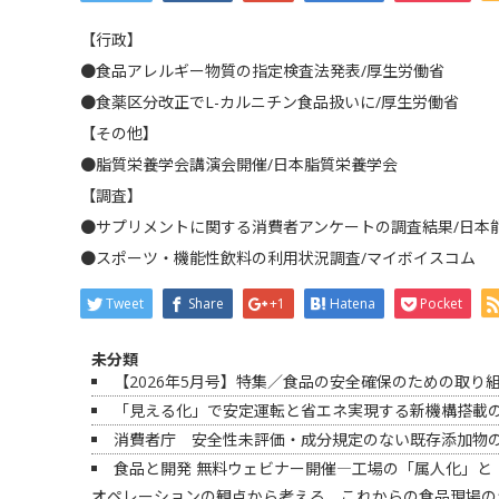
【行政】
●食品アレルギー物質の指定検査法発表/厚生労働省
●食薬区分改正でL-カルニチン食品扱いに/厚生労働省
【その他】
●脂質栄養学会講演会開催/日本脂質栄養学会
【調査】
●サプリメントに関する消費者アンケートの調査結果/日本
●スポーツ・機能性飲料の利用状況調査/マイボイスコム
Tweet
Share
+1
Hatena
Pocket
未分類
【2026年5月号】特集／食品の安全確保のための取り
「見える化」で安定運転と省エネ実現する新機構搭載の
消費者庁 安全性未評価・成分規定のない既存添加物
食品と開発 無料ウェビナー開催―工場の「属人化」と
オペレーションの観点から考える、これからの食品現場の