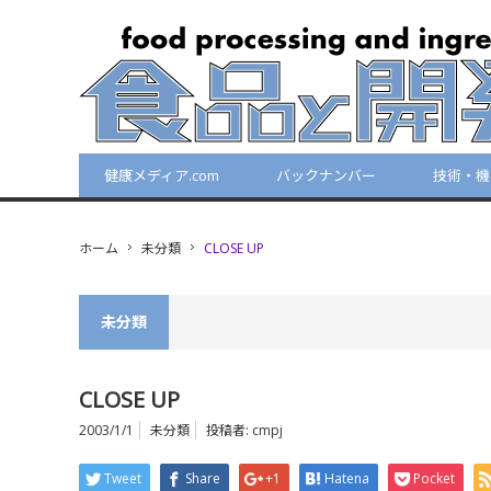
健康メディア.com
バックナンバー
技術・機
ホーム
未分類
CLOSE UP
未分類
CLOSE UP
2003/1/1
未分類
投稿者:
cmpj
Tweet
Share
+1
Hatena
Pocket