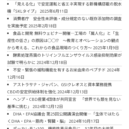
「見える化」で安定運転と省エネ実現する新機構搭載の脱水
機「SKLタイプ」
2025年6月11日
消費者庁 安全性未評価・成分規定のない既存添加物の調査
を実施予定
2025年2月18日
食品と開発 無料ウェビナー開催―工場の「属人化」と「生
産性の低さ」の原因は◯◯⁉ ～教育とオペレーションの観点
から考える、これからの食品現場のつくり方～
2025年1月9日
酵素処理燕窩のトリインフルエンザウイルス感染抑制効果が
試験で明らかに
2024年12月18日
不安・緊張の緩和機能を有するお米由来のペプチド
2024年
12月16日
アストラサナ・ジャパン、GSIクレオスと資本業務提携
CBDの安定供給体制を強化
2024年12月13日
ヘンプ・CBD産業4団体が共同宣言 「世界でも類を見ない
基準に挑む」
2024年12月12日
DHA・EPA協議会 第25回公開講演会開催―「生体ではたら
くDHA・EPA－筋肉・腎臓・脳」
2024年10月17日
ポッカレモン100、機能性表示食品に – 52年目の大改革