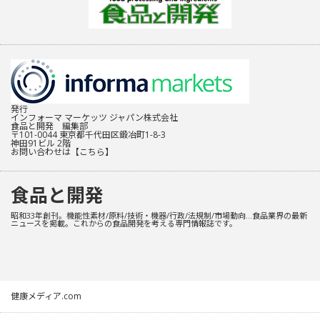
発行
インフォーマ マーケッツ ジャパン株式会社
食品と開発 編集部
〒101-0044 東京都千代田区鍛冶町1-8-3
神田91ビル 2階
お問い合わせは
【こちら】
食品と開発
昭和33年創刊。機能性素材/原料/技術・機器/行政/法規制/市場動向…食品業界の最新
ニュースを掲載。これからの食品開発を考える専門情報誌です。
健康メディア.com