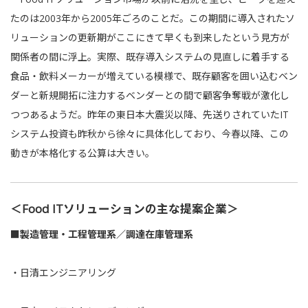
たのは2003年から2005年ごろのことだ。この期間に導入されたソ
リューションの更新期がここにきて早くも到来したという見方が
関係者の間に浮上。実際、既存導入システムの見直しに着手する
食品・飲料メーカーが増えている模様で、既存顧客を囲い込むベン
ダーと新規開拓に注力するベンダーとの間で顧客争奪戦が激化し
つつあるようだ。昨年の東日本大震災以降、先送りされていたIT
システム投資も昨秋から徐々に具体化しており、今春以降、この
動きが本格化する公算は大きい。
＜Food ITソリューションの主な提案企業＞
■製造管理・工程管理系／調達在庫管理系
・
日清エンジニアリング