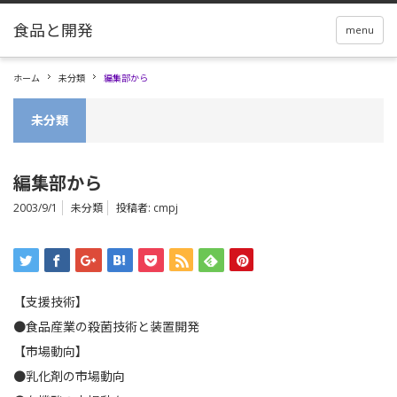
menu
ホーム
未分類
編集部から
未分類
編集部から
2003/9/1
未分類
投稿者:
cmpj
【支援技術】
●食品産業の殺菌技術と装置開発
【市場動向】
●乳化剤の市場動向