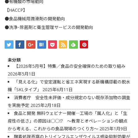
●有機酸の市場動向
【HACCP】
●食品機械用潤滑剤の開発動向
●洗浄･除菌剤と衛生管理サービスの開発動向
未分類
【2026年5月号】特集／食品の安全確保のための取り組み
2026年5月1日
「見える化」で安定運転と省エネ実現する新機構搭載の脱水
機「SKLタイプ」
2025年6月11日
消費者庁 安全性未評価・成分規定のない既存添加物の調査
を実施予定
2025年2月18日
食品と開発 無料ウェビナー開催―工場の「属人化」と「生
産性の低さ」の原因は◯◯⁉ ～教育とオペレーションの観点
から考える、これからの食品現場のつくり方～
2025年1月9日
酵素処理燕窩のトリインフルエンザウイルス感染抑制効果が