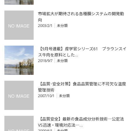
市場拡大が期待される各種膜システムの開発動
向
2003/2/1
未分類
【9月号連載】産学官シリーズ61 ブラウンスイ
ス牛肉を原料とした…
2018/9/7
未分類
【品質･安全対策】食品品質管理に不可欠な温度
管理技術
2007/10/1
未分類
【品質安全】最新の食品成分分析技術―公定法
VS迅速・環境対応法―…
2009/6/1
未分類