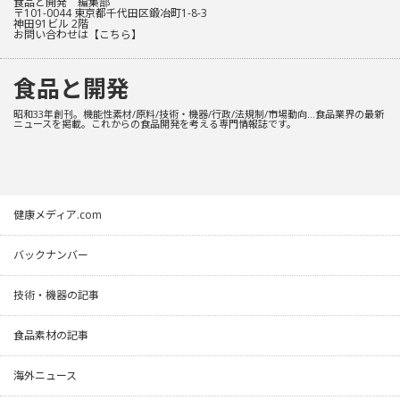
食品と開発 編集部
〒101-0044 東京都千代田区鍛冶町1-8-3
神田91ビル 2階
お問い合わせは
【こちら】
食品と開発
昭和33年創刊。機能性素材/原料/技術・機器/行政/法規制/市場動向…食品業界の最新
ニュースを掲載。これからの食品開発を考える専門情報誌です。
健康メディア.com
バックナンバー
技術・機器の記事
食品素材の記事
海外ニュース