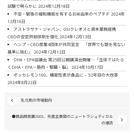
試験で明らかに
2024年12月18日
不安・緊張の緩和機能を有するお米由来のペプチド
2024年
12月16日
アストラサナ・ジャパン、GSIクレオスと資本業務提携
CBDの安定供給体制を強化
2024年12月13日
ヘンプ・CBD産業4団体が共同宣言 「世界でも類を見ない
基準に挑む」
2024年12月12日
DHA・EPA協議会 第25回公開講演会開催―「生体ではたら
くDHA・EPA－筋肉・腎臓・脳」
2024年10月17日
ポッカレモン100、機能性表示食品に – 52年目の大改革
2024年8月22日
乳化剤の市場動向
●食品開発展2003、先進主要国のニュートラシュティカル
の潮流