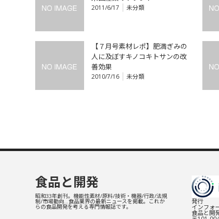
2011/6/17
未分類
【７月号素材レポ】肥満ぎみの
人に及ぼすキノコキトサンの改
善効果
2010/7/16
未分類
食品と開発
昭和33年創刊。機能性素材/原料/技術・機器/行政/法規
発行
制/市場動向…食品業界の最新ニュースを掲載。これか
インフォー
らの食品開発を考える専門情報誌です。
食品と開
〒101-0