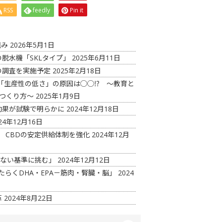
RSS
feedly
Pin it
組み
2026年5月1日
脱水機「SKLタイプ」
2025年6月11日
の調査を実施予定
2025年2月18日
「生産性の低さ」の原因は◯◯⁉ ～教育と
つくり方～
2025年1月9日
効果が試験で明らかに
2024年12月18日
24年12月16日
 CBDの安定供給体制を強化
2024年12月
見ない基準に挑む」
2024年12月12日
たらくDHA・EPA－筋肉・腎臓・脳」
2024
革
2024年8月22日