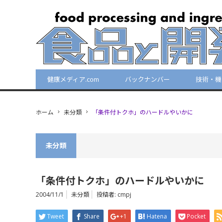
健康メディア.com
バックナンバー
技術・機
ホーム
未分類
「条件付トクホ」のハードルやいかに
未分類
「条件付トクホ」のハードルやいかに
2004/11/1
未分類
投稿者:
cmpj
Tweet
Share
+1
Hatena
Pocket