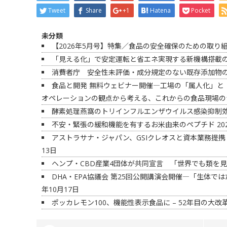
Tweet
Share
+1
Hatena
Pocket
未分類
【2026年5月号】特集／食品の安全確保のための取り
「見える化」で安定運転と省エネ実現する新機構搭載の
消費者庁 安全性未評価・成分規定のない既存添加物
食品と開発 無料ウェビナー開催―工場の「属人化」と
オペレーションの観点から考える、これからの食品現場の
酵素処理燕窩のトリインフルエンザウイルス感染抑制
不安・緊張の緩和機能を有するお米由来のペプチド
20
アストラサナ・ジャパン、GSIクレオスと資本業務提携
13日
ヘンプ・CBD産業4団体が共同宣言 「世界でも類を
DHA・EPA協議会 第25回公開講演会開催―「生体では
年10月17日
ポッカレモン100、機能性表示食品に – 52年目の大改