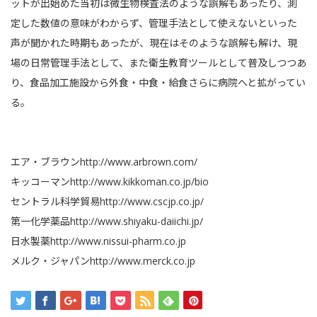
ットが出始めた当初は微生物検査法のような誤解もあったり、測
定した数値の意味がわからず、管理手法として使えないといった
声が聞かれた時期もあったが、現在はそのような誤解も解け、現
場の日常管理手法として、また衛生教育ツールとして普及しつつあ
り、食品加工施設から外食・中食・給食さらに病院へと拡がってい
る。
エア・ブラウン
http://www.arbrown.com/
キッコーマン
http://www.kikkoman.co.jp/bio
セントラル科学貿易
http://www.cscjp.co.jp/
第一化学薬品
http://www.shiyaku-daiichi.jp/
日水製薬
http://www.nissui-pharm.co.jp
メルク・ジャパン
http://www.merck.co.jp