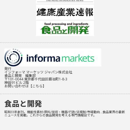
発行
インフォーマ マーケッツ ジャパン株式会社
食品と開発 編集部
〒101-0044 東京都千代田区鍛冶町1-8-3
神田91ビル 2階
お問い合わせは
【こちら】
食品と開発
昭和33年創刊。機能性素材/原料/技術・機器/行政/法規制/市場動向…食品業界の最新
ニュースを掲載。これからの食品開発を考える専門情報誌です。