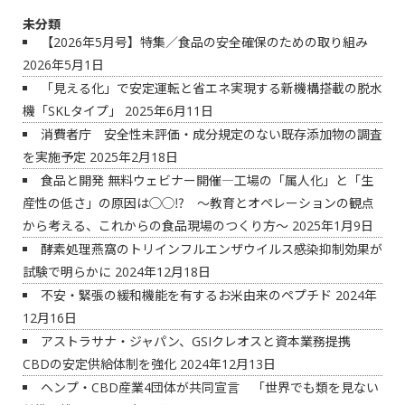
未分類
【2026年5月号】特集／食品の安全確保のための取り組み
2026年5月1日
「見える化」で安定運転と省エネ実現する新機構搭載の脱水
機「SKLタイプ」
2025年6月11日
消費者庁 安全性未評価・成分規定のない既存添加物の調査
を実施予定
2025年2月18日
食品と開発 無料ウェビナー開催―工場の「属人化」と「生
産性の低さ」の原因は◯◯⁉ ～教育とオペレーションの観点
から考える、これからの食品現場のつくり方～
2025年1月9日
酵素処理燕窩のトリインフルエンザウイルス感染抑制効果が
試験で明らかに
2024年12月18日
不安・緊張の緩和機能を有するお米由来のペプチド
2024年
12月16日
アストラサナ・ジャパン、GSIクレオスと資本業務提携
CBDの安定供給体制を強化
2024年12月13日
ヘンプ・CBD産業4団体が共同宣言 「世界でも類を見ない