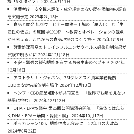
機「SKLタイプ」
2025年6月11日
消費者庁 安全性未評価・成分規定のない既存添加物の調査
を実施予定
2025年2月18日
食品と開発 無料ウェビナー開催―工場の「属人化」と「生
産性の低さ」の原因は◯◯⁉ ～教育とオペレーションの観点
から考える、これからの食品現場のつくり方～
2025年1月9日
酵素処理燕窩のトリインフルエンザウイルス感染抑制効果が
試験で明らかに
2024年12月18日
不安・緊張の緩和機能を有するお米由来のペプチド
2024年
12月16日
アストラサナ・ジャパン、GSIクレオスと資本業務提携
CBDの安定供給体制を強化
2024年12月13日
ヘンプ・CBD産業4団体が共同宣言 「世界でも類を見ない
基準に挑む」
2024年12月12日
DHA・EPA協議会 第25回公開講演会開催―「生体ではたら
くDHA・EPA－筋肉・腎臓・脳」
2024年10月17日
ポッカレモン100、機能性表示食品に – 52年目の大改革
2024年8月22日