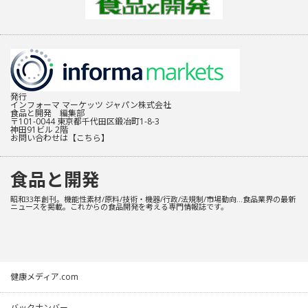
発行
インフォーマ マーケッツ ジャパン株式会社
食品と開発 編集部
〒101-0044 東京都千代田区鍛冶町1-8-3
神田91ビル 2階
お問い合わせは
【こちら】
食品と開発
昭和33年創刊。機能性素材/原料/技術・機器/行政/法規制/市場動向…食品業界の最新
ニュースを掲載。これからの食品開発を考える専門情報誌です。
健康メディア.com
バックナンバー