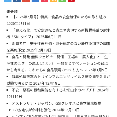
未分類
【2026年5月号】特集／食品の安全確保のための取り組み
2026年5月1日
「見える化」で安定運転と省エネ実現する新機構搭載の脱水
機「SKLタイプ」
2025年6月11日
消費者庁 安全性未評価・成分規定のない既存添加物の調査
を実施予定
2025年2月18日
食品と開発 無料ウェビナー開催―工場の「属人化」と「生
産性の低さ」の原因は◯◯⁉ ～教育とオペレーションの観点
から考える、これからの食品現場のつくり方～
2025年1月9日
酵素処理燕窩のトリインフルエンザウイルス感染抑制効果が
試験で明らかに
2024年12月18日
不安・緊張の緩和機能を有するお米由来のペプチド
2024年
12月16日
アストラサナ・ジャパン、GSIクレオスと資本業務提携
CBDの安定供給体制を強化
2024年12月13日
ヘンプ・CBD産業4団体が共同宣言 「世界でも類を見ない