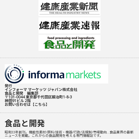
発行
インフォーマ マーケッツ ジャパン株式会社
食品と開発 編集部
〒101-0044 東京都千代田区鍛冶町1-8-3
神田91ビル 2階
お問い合わせは
【こちら】
食品と開発
昭和33年創刊。機能性素材/原料/技術・機器/行政/法規制/市場動向…食品業界の最新
ニュースを掲載。これからの食品開発を考える専門情報誌です。