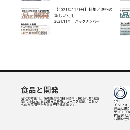
【2021年11月号】特集／澱粉の
新しい利用
2021/11/1
バックナンバー
食品と開発
昭和33年創刊。機能性素材/原料/技術・機器/行政/法規
発行
制/市場動向…食品業界の最新ニュースを掲載。これか
インフォー
らの食品開発を考える専門情報誌です。
食品と開
〒101-0
神田91ビル
お問い合