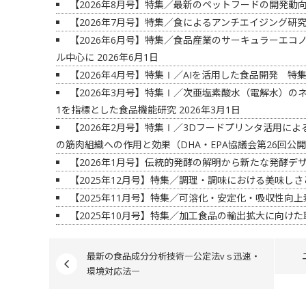
【2026年8月号】特集／最新のペットフードの開発動
【2026年7月号】特集／食によるアンチエイジング研
【2026年6月号】特集／食品産業のサーキュラーエ
ル中心に
2026年6月1日
【2026年4月号】特集Ⅰ／AIを活用した食品開発 
【2026年3月号】特集Ⅰ／次亜塩素酸水（電解水）の
1を指標とした食品機能研究
2026年3月1日
【2026年2月号】特集Ⅰ／3Dフードプリンタ活用によ
の筋肉組織への作用と効果（DHA・EPA協議会第26回公
【2026年1月号】伝統的発酵の解明から新たな発酵デ
【2025年12月号】特集／調理・調味における美味し
【2025年11月号】特集／可溶化・安定化・吸収性向
【2025年10月号】特集／加工食品の輸出拡大に向けた
最新の食品成分分析技術―公定法vｓ迅速・
環境対応法―