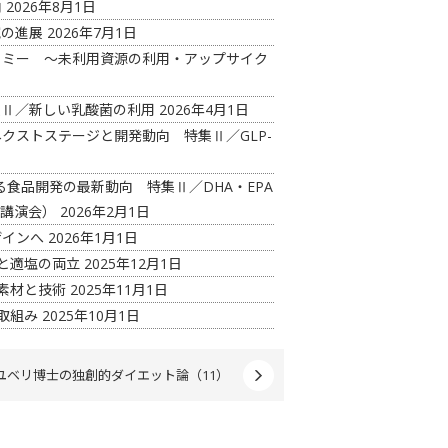
向
2026年8月1日
究の進展
2026年7月1日
コノミー ～未利用資源の利用・アップサイク
特集Ⅱ／新しい乳酸菌の利用
2026年4月1日
ネクストステージと開発動向 特集Ⅱ／GLP-
る食品開発の最新動向 特集Ⅱ／DHA・EPA
開講演会）
2026年2月1日
ザインへ
2026年1月1日
さと適塩の両立
2025年12月1日
上素材と技術
2025年11月1日
取組み
2025年10月1日
ユベリ博士の独創的ダイエット論（11）