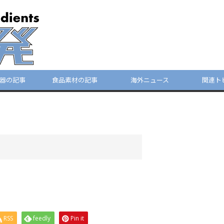
器の記事
食品素材の記事
海外ニュース
関連ト
RSS
feedly
Pin it