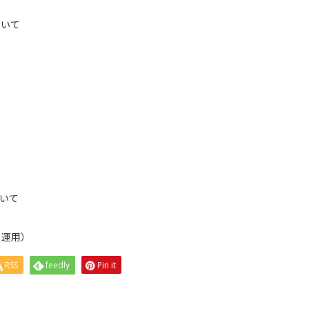
いて
ついて
運用）
RSS
feedly
Pin it