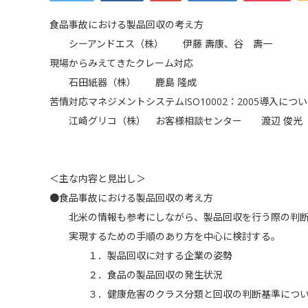
食品事故における製品回収の考え方
シーアンドエス（株） 伊藤 壽康、谷 壽一
現場からみえてきたクレーム対応
石田紙器（株） 鹿島 隆成
苦情対応マネジメントシステムISO10002：2005導入につ
江崎グリコ（株） お客様相談センター 渡辺 俊光
＜主な内容と見出し＞
●食品事故における製品回収の考え方
北米の情報も参考にしながら、製品回収を行う際の判断
実現するための手順のあり方を中心に検討する。
１．製品回収に対する企業の姿勢
２．食品の製品回収の発生状況
３．健康危害のクラス分類と回収の判断基準につい