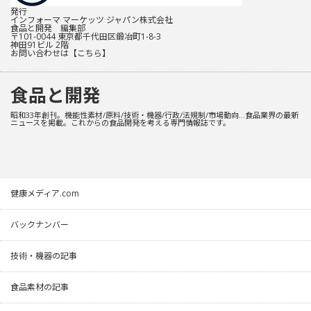
発行
インフォーマ マーケッツ ジャパン株式会社
食品と開発 編集部
〒101-0044 東京都千代田区鍛冶町1-8-3
神田91ビル 2階
お問い合わせは
【こちら】
食品と開発
昭和33年創刊。機能性素材/原料/技術・機器/行政/法規制/市場動向…食品業界の最新
ニュースを掲載。これからの食品開発を考える専門情報誌です。
健康メディア.com
バックナンバー
技術・機器の記事
食品素材の記事