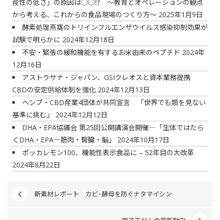
産性の低さ」の原因は◯◯⁉ ～教育とオペレーションの観点
から考える、これからの食品現場のつくり方～
2025年1月9日
酵素処理燕窩のトリインフルエンザウイルス感染抑制効果が
試験で明らかに
2024年12月18日
不安・緊張の緩和機能を有するお米由来のペプチド
2024年
12月16日
アストラサナ・ジャパン、GSIクレオスと資本業務提携
CBDの安定供給体制を強化
2024年12月13日
ヘンプ・CBD産業4団体が共同宣言 「世界でも類を見ない
基準に挑む」
2024年12月12日
DHA・EPA協議会 第25回公開講演会開催―「生体ではたら
くDHA・EPA－筋肉・腎臓・脳」
2024年10月17日
ポッカレモン100、機能性表示食品に – 52年目の大改革
2024年8月22日
新素材レポート カビ･酵母を防ぐナタマイシン