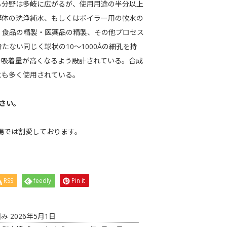
る分野は多岐に広がるが、使用用途の半分以上
導体の洗浄純水、もしくはボイラー用の軟水の
、食品の精製・医薬品の精製、その他プロセス
ない同じく球状の10～1000Åの細孔を持
の吸着量が高くなるよう設計されている。合成
にも多く使用されている。
さい。
の場では割愛しております。
RSS
feedly
Pin it
組み
2026年5月1日