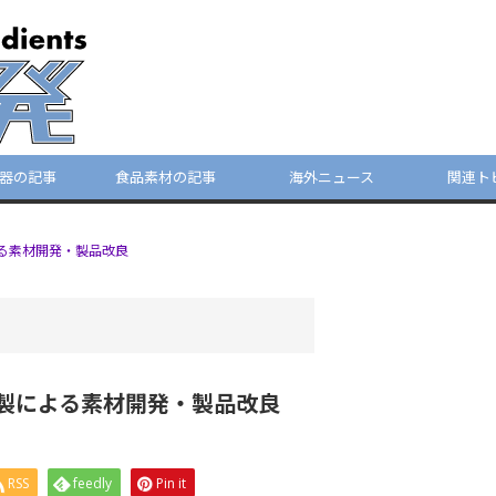
器の記事
食品素材の記事
海外ニュース
関連ト
る素材開発・製品改良
製による素材開発・製品改良
RSS
feedly
Pin it