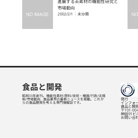
進展する茶素材の機能性研究と
市場動向
2002/2/1
未分類
食品と開発
昭和33年創刊。機能性素材/原料/技術・機器/行政/法規
発行
制/市場動向…食品業界の最新ニュースを掲載。これか
インフォー
らの食品開発を考える専門情報誌です。
食品と開
〒101-0
神田91ビル
お問い合