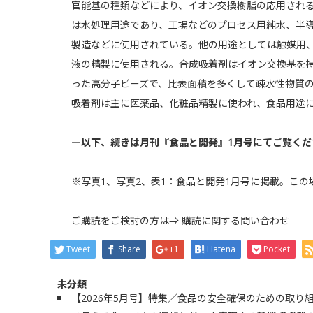
官能基の種類などにより、イオン交換樹脂の応用され
は水処理用途であり、工場などのプロセス用純水、半
製造などに使用されている。他の用途としては触媒用
液の精製に使用される。合成吸着剤はイオン交換基を持た
った高分子ビーズで、比表面積を多くして疎水性物質
吸着剤は主に医薬品、化粧品精製に使われ、食品用途
―以下、続きは月刊『食品と開発』1月号にてご覧くだ
※写真1、写真2、表1：食品と開発1月号に掲載。こ
ご購読をご検討の方は⇒
購読に関する問い合わせ
Tweet
Share
+1
Hatena
Pocket
未分類
【2026年5月号】特集／食品の安全確保のための取り