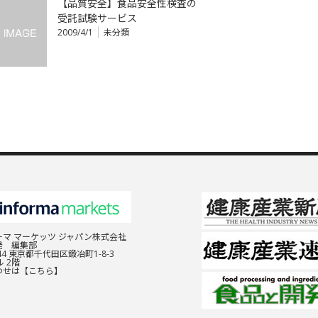
【品質安全】食品安全性検査の
受託試験サービス
2009/4/1
未分類
マ マーケッツ ジャパン株式会社
発 編集部
044 東京都千代田区鍛冶町1-8-3
 2階
わせは
【こちら】