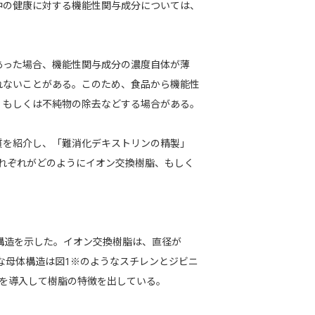
中の健康に対する機能性関与成分については、
あった場合、機能性関与成分の濃度自体が薄
れないことがある。このため、食品から機能性
、もしくは不純物の除去などする場合がある。
質を紹介し、「難消化デキストリンの精製」
それぞれがどのようにイオン交換樹脂、もしく
。
構造を示した。イオン交換樹脂は、直径が
な母体構造は図1※のようなスチレンとジビニ
基を導入して樹脂の特徴を出している。