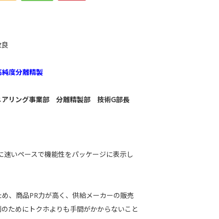
。
改良
高純度分離精製
ニアリング事業部 分離精製部 技術G部長
常に速いペースで機能性をパッケージに表示し
め、商品PR力が高く、供給メーカーの販売
制のためにトクホよりも手間がかからないこと