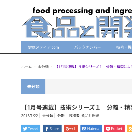
健康メディア.com
バックナンバー
技術・機
ホーム
未分類
【1月号連載】技術シリーズ１ 分離・精製によ
未分類
【1月号連載】技術シリーズ１ 分離・精
2018/1/22
未分類
分離
投稿者:
食品と開発
Tweet
Share
+1
Hatena
Pocket