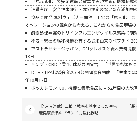
「見える化」で安定運転と省エネ実現する新機構搭載の
消費者庁 安全性未評価・成分規定のない既存添加物
食品と開発 無料ウェビナー開催―工場の「属人化」と
オペレーションの観点から考える、これからの食品現場の
酵素処理燕窩のトリインフルエンザウイルス感染抑制
不安・緊張の緩和機能を有するお米由来のペプチド
20
アストラサナ・ジャパン、GSIクレオスと資本業務提携
13日
ヘンプ・CBD産業4団体が共同宣言 「世界でも類を
DHA・EPA協議会 第25回公開講演会開催―「生体では
年10月17日
ポッカレモン100、機能性表示食品に – 52年目の大改
【1月号連載】三拍子戦略を基本とした沖縄
「腸
産健康食品のブランド力強化戦略