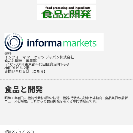
発行
インフォーマ マーケッツ ジャパン株式会社
食品と開発 編集部
〒101-0044 東京都千代田区鍛冶町1-8-3
神田91ビル 2階
お問い合わせは
【こちら】
食品と開発
昭和33年創刊。機能性素材/原料/技術・機器/行政/法規制/市場動向…食品業界の最新
ニュースを掲載。これからの食品開発を考える専門情報誌です。
健康メディア.com