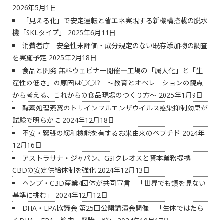
2026年5月1日
「見える化」で安定運転と省エネ実現する新機構搭載の脱水
機「SKLタイプ」
2025年6月11日
消費者庁 安全性未評価・成分規定のない既存添加物の調査
を実施予定
2025年2月18日
食品と開発 無料ウェビナー開催―工場の「属人化」と「生
産性の低さ」の原因は◯◯⁉ ～教育とオペレーションの観点
から考える、これからの食品現場のつくり方～
2025年1月9日
酵素処理燕窩のトリインフルエンザウイルス感染抑制効果が
試験で明らかに
2024年12月18日
不安・緊張の緩和機能を有するお米由来のペプチド
2024年
12月16日
アストラサナ・ジャパン、GSIクレオスと資本業務提携
CBDの安定供給体制を強化
2024年12月13日
ヘンプ・CBD産業4団体が共同宣言 「世界でも類を見ない
基準に挑む」
2024年12月12日
DHA・EPA協議会 第25回公開講演会開催―「生体ではたら