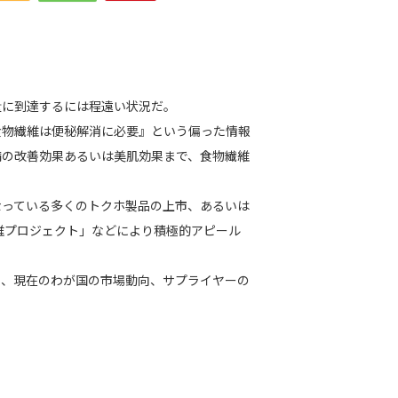
量に到達するには程遠い状況だ。
食物繊維は便秘解消に必要』という偏った情報
病の改善効果あるいは美肌効果まで、食物繊維
なっている多くのトクホ製品の上市、あるいは
繊維プロジェクト」などにより積極的アピール
や、現在のわが国の市場動向、サプライヤーの