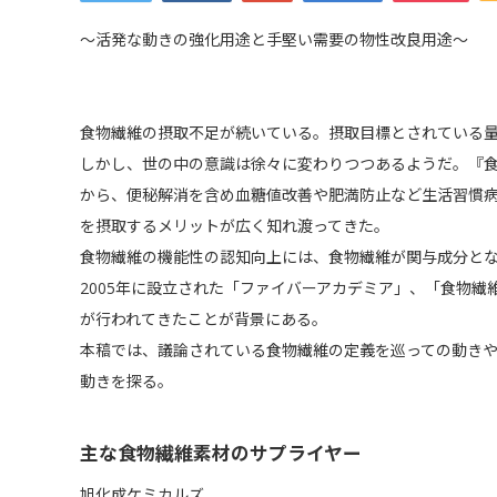
～活発な動きの強化用途と手堅い需要の物性改良用途～
食物繊維の摂取不足が続いている。摂取目標とされている
しかし、世の中の意識は徐々に変わりつつあるようだ。『
から、便秘解消を含め血糖値改善や肥満防止など生活習慣
を摂取するメリットが広く知れ渡ってきた。
食物繊維の機能性の認知向上には、食物繊維が関与成分と
2005年に設立された「ファイバーアカデミア」、「食物
が行われてきたことが背景にある。
本稿では、議論されている食物繊維の定義を巡っての動き
動きを探る。
主な食物繊維素材のサプライヤー
旭化成ケミカルズ