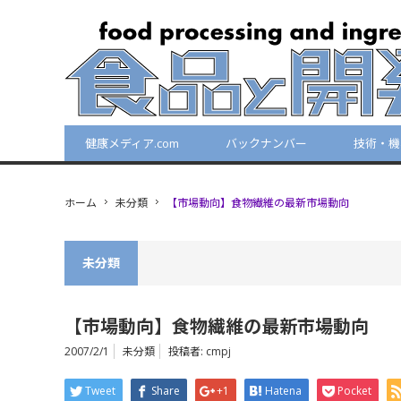
健康メディア.com
バックナンバー
技術・機
ホーム
未分類
【市場動向】食物繊維の最新市場動向
未分類
【市場動向】食物繊維の最新市場動向
2007/2/1
未分類
投稿者:
cmpj
Tweet
Share
+1
Hatena
Pocket