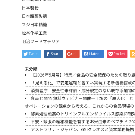
日本製粉
日本甜菜製糖
フジ日本精糖
松谷化学工業
明治フードマテリア
Tweet
Share
+1
Hatena
Pocket
未分類
【2026年5月号】特集／食品の安全確保のための取り
「見える化」で安定運転と省エネ実現する新機構搭載の
消費者庁 安全性未評価・成分規定のない既存添加物
食品と開発 無料ウェビナー開催―工場の「属人化」と
オペレーションの観点から考える、これからの食品現場の
酵素処理燕窩のトリインフルエンザウイルス感染抑制
不安・緊張の緩和機能を有するお米由来のペプチド
20
アストラサナ・ジャパン、GSIクレオスと資本業務提携