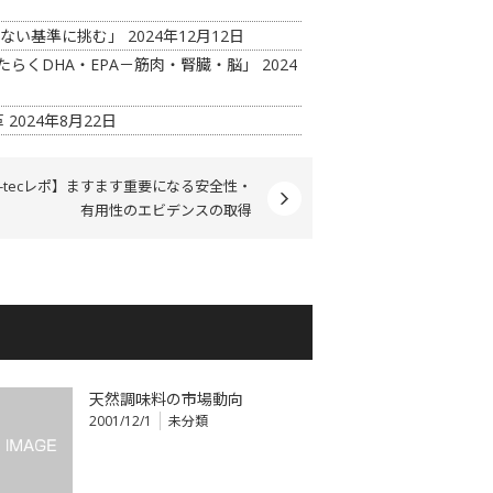
見ない基準に挑む」
2024年12月12日
たらくDHA・EPA－筋肉・腎臓・脳」
2024
革
2024年8月22日
-tecレポ】ますます重要になる安全性・
有用性のエビデンスの取得
天然調味料の市場動向
2001/12/1
未分類