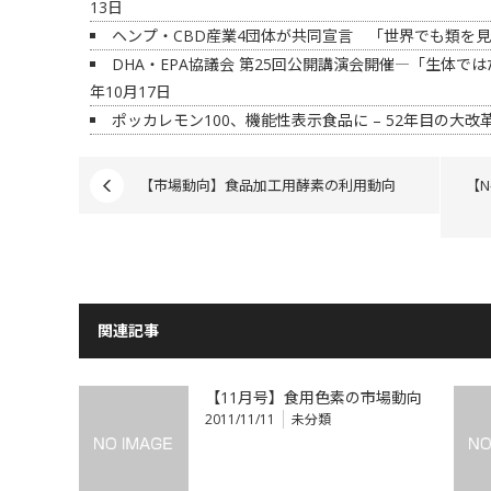
13日
ヘンプ・CBD産業4団体が共同宣言 「世界でも類を
DHA・EPA協議会 第25回公開講演会開催―「生体では
年10月17日
ポッカレモン100、機能性表示食品に – 52年目の大改
【市場動向】食品加工用酵素の利用動向
【N
関連記事
【11月号】食用色素の市場動向
2011/11/11
未分類