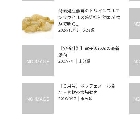
酵素処理燕窩のトリインフルエ
ンザウイルス感染抑制効果が試
験で明ら…
2024/12/18
未分類
【分析計測】電子天びんの最新
動向
2007/7/1
未分類
【６月号】ポリフェノール食
品・素材の市場動向
2010/6/17
未分類