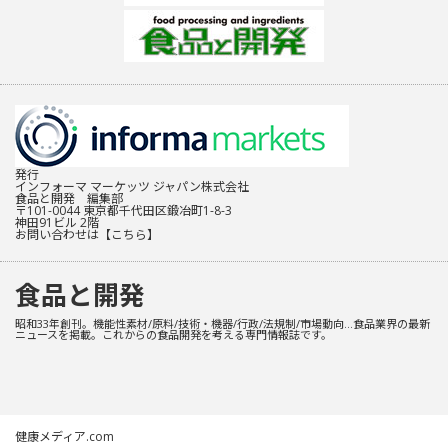
発行
インフォーマ マーケッツ ジャパン株式会社
食品と開発 編集部
〒101-0044 東京都千代田区鍛冶町1-8-3
神田91ビル 2階
お問い合わせは
【こちら】
食品と開発
昭和33年創刊。機能性素材/原料/技術・機器/行政/法規制/市場動向…食品業界の最新
ニュースを掲載。これからの食品開発を考える専門情報誌です。
健康メディア.com