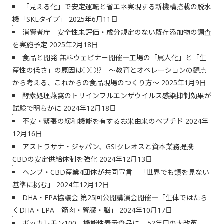
「見える化」で安定運転と省エネ実現する新機構搭載の脱水
機「SKLタイプ」
2025年6月11日
消費者庁 安全性未評価・成分規定のない既存添加物の調査
を実施予定
2025年2月18日
食品と開発 無料ウェビナー開催―工場の「属人化」と「生
産性の低さ」の原因は◯◯⁉ ～教育とオペレーションの観点
から考える、これからの食品現場のつくり方～
2025年1月9日
酵素処理燕窩のトリインフルエンザウイルス感染抑制効果が
試験で明らかに
2024年12月18日
不安・緊張の緩和機能を有するお米由来のペプチド
2024年
12月16日
アストラサナ・ジャパン、GSIクレオスと資本業務提携
CBDの安定供給体制を強化
2024年12月13日
ヘンプ・CBD産業4団体が共同宣言 「世界でも類を見ない
基準に挑む」
2024年12月12日
DHA・EPA協議会 第25回公開講演会開催―「生体ではたら
くDHA・EPA－筋肉・腎臓・脳」
2024年10月17日
ポッカレモン100、機能性表示食品に – 52年目の大改革