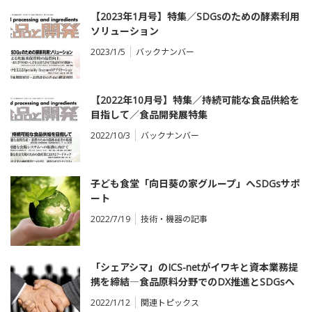
【2023年1月号】特集／SDGsのための酵素利用
ソリューション
2023/1/5
バックナンバー
【2022年10月号】特集／持続可能な食品供給を
目指して／食品開発展特集
2022/10/3
バックナンバー
子ども食堂「向日葵の家グループ」へSDGsサポ
ート
2022/7/19
技術・機器の記事
「シェアシマ」のICS-netがイワキと資本業務提
携を締結―⾷品原料分野でのDX推進とSDGsへ
の貢献を目指す
2022/1/12
関連トピックス