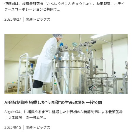
伊藤園は、燦有機研究所（さんゆうきけんきゅうじょ）、秋田製茶、ホテイ
フーズコーポレーションと共同で…
2025/9/27
関連トピックス
AI発酵制御を搭載した”うま藻”の生産現場を一般公開
AlgaleXは、沖縄県うるま市に建設した世界初のAI発酵制御による養殖藻場
「うま藻場」の一般公開…
2025/9/15
関連トピックス