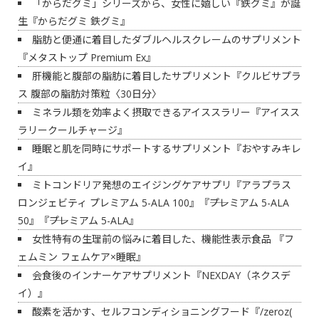
「からだグミ」シリーズから、女性に嬉しい『鉄グミ』が誕
生『からだグミ 鉄グミ』
脂肪と便通に着目したダブルヘルスクレームのサプリメント
『メタストップ Premium Ex』
肝機能と腹部の脂肪に着目したサプリメント『クルビサプラ
ス 腹部の脂肪対策粒〈30日分〉
ミネラル類を効率よく摂取できるアイススラリー『アイスス
ラリークールチャージ』
睡眠と肌を同時にサポートするサプリメント『おやすみキレ
イ』
ミトコンドリア発想のエイジングケアサプリ『アラプラス
ロンジェビティ プレミアム 5-ALA 100』『――プレミアム 5-ALA
50』『――プレミアム 5-ALA』
女性特有の生理前の悩みに着目した、機能性表示食品 『フ
ェムミン フェムケア×睡眠』
会食後のインナーケアサプリメント『NEXDAY（ネクスデ
イ）』
酸素を活かす、セルフコンディショニングフード『/zeroz(