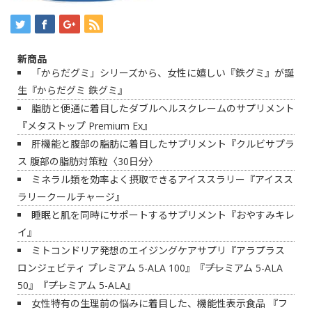
新商品
「からだグミ」シリーズから、女性に嬉しい『鉄グミ』が誕
生『からだグミ 鉄グミ』
脂肪と便通に着目したダブルヘルスクレームのサプリメント
『メタストップ Premium Ex』
肝機能と腹部の脂肪に着目したサプリメント『クルビサプラ
ス 腹部の脂肪対策粒〈30日分〉
ミネラル類を効率よく摂取できるアイススラリー『アイスス
ラリークールチャージ』
睡眠と肌を同時にサポートするサプリメント『おやすみキレ
イ』
ミトコンドリア発想のエイジングケアサプリ『アラプラス
ロンジェビティ プレミアム 5-ALA 100』『――プレミアム 5-ALA
50』『――プレミアム 5-ALA』
女性特有の生理前の悩みに着目した、機能性表示食品 『フ