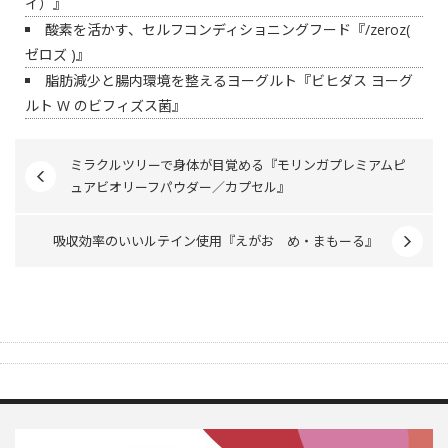
イ）』
酸素を活かす、セルフコンディショニングフード『/zeroz(
ゼロズ )』
脂肪減少と腸内環境を整えるヨーグルト『ビヒダス ヨーグ
ルト W のビフィズス菌』
ミラクルツリーで身体が目覚める『モリンガプレミアムピ
ュアビオリーフパウダー／カプセル』
吸収効率のいいルテイン使用『えがお め・まもーる』