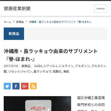
menu
ホーム
新商品
沖縄産・島ラッキョウ由来のサプリメント『譽-ほまれ-』
新商品
沖縄産・島ラッキョウ由来のサプリメント
『譽-ほまれ-』
2017/5/18
新商品
GABA
,
S-アリル-L-システイン
,
アルギニン
,
グルタミン
酸
,
リセットジャパン
,
島ラッキョウ
,
抗酸化
,
美肌
国立沖縄工業高等
専門学校との共同