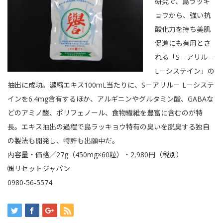
研究で、島ラッキ
ョウから、強い抗
酸化力を持ち美肌
促進にも有用とさ
れる「S－アリル－
L－システイン」の
抽出に成功。濃縮エキス100mL当たりに、S－アリル－ L－システ
インを6.4mg含有するほか、アルギニンやグルタミン酸、GABAな
どのアミノ酸、ポリフェノール、食物繊維を豊富に含むのが特
長。エキス抽出の過程で島ラッキョウ特有の臭いを脱臭する独自
の製法も開発し、特許も出願中だ。
内容量・価格／27g（450mg×60粒）・2,980円（税別）
㈱リセットジャパン
0980-56-5574