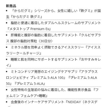
新商品
「からだグミ」シリーズから、女性に嬉しい『鉄グミ』が誕
生『からだグミ 鉄グミ』
脂肪と便通に着目したダブルヘルスクレームのサプリメント
『メタストップ Premium Ex』
肝機能と腹部の脂肪に着目したサプリメント『クルビサプラ
ス 腹部の脂肪対策粒〈30日分〉
ミネラル類を効率よく摂取できるアイススラリー『アイスス
ラリークールチャージ』
睡眠と肌を同時にサポートするサプリメント『おやすみキレ
イ』
ミトコンドリア発想のエイジングケアサプリ『アラプラス
ロンジェビティ プレミアム 5-ALA 100』『――プレミアム 5-ALA
50』『――プレミアム 5-ALA』
女性特有の生理前の悩みに着目した、機能性表示食品 『フ
ェムミン フェムケア×睡眠』
会食後のインナーケアサプリメント『NEXDAY（ネクスデ