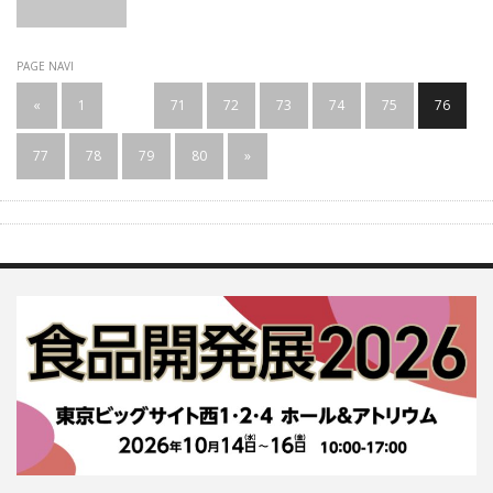
PAGE NAVI
«
1
…
71
72
73
74
75
76
77
78
79
80
»