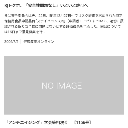
RJトクホ、「安全性問題なし」いよいよ許可へ
食品安全委員会は先月22日、昨年12月27日付でリスク評価を求められた特定
保健用食品申請品目｢ステイバランスRJ｣（申請者・アピ）について、適切に摂
取される限り安全性に問題はないとする評価結果を了承した。同品について
は16日まで意見募集を行…
2006/7/5
健康産業オンライン
「アンチエイジング」学会等相次ぐ 【1156号】