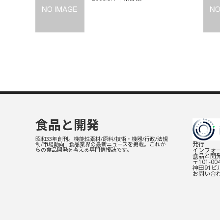
食品と開発
昭和33年創刊。機能性素材/原料/技術・機器/行政/法規
発行
制/市場動向…食品業界の最新ニュースを掲載。これか
インフォー
らの食品開発を考える専門情報誌です。
食品と開
〒101-0
神田91ビル
お問い合