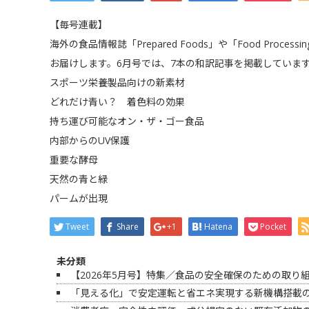
【毎号連載】
海外の食品情報誌「Prepared Foods」や「Food Pro
お届けします。6月号では、7本の和訳記事を掲載していま
スポーツ栄養製品向けの新素材
どれだけ青い？ 着色料の効果
持ち運び可能なオン・ザ・ゴー食品
内部からのUV保護
重要な酵母
天然の青と緑
パームが出現
Tweet
Share
+1
Hatena
Pocket
未分類
【2026年5月号】特集／食品の安全確保のための取り
「見える化」で安定運転と省エネ実現する新機構搭載の