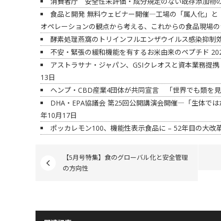
消費者庁 安全性未評価・成分規定のない既存添加物
食品と開発 無料ウェビナー開催―工場の「属人化」と
オペレーションの観点から考える、これからの食品現場の
酵素処理燕窩のトリインフルエンザウイルス感染抑制
不安・緊張の緩和機能を有するお米由来のペプチド
20
アストラサナ・ジャパン、GSIクレオスと資本業務提携
13日
ヘンプ・CBD産業4団体が共同宣言 「世界でも類を
DHA・EPA協議会 第25回公開講演会開催―「生体では
年10月17日
ポッカレモン100、機能性表示食品に – 52年目の大改
【5月号特集】食のグローバル化と安全管理
の方向性