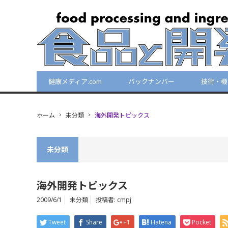
健康メディア.com
バックナンバー
技術・機
ホーム
未分類
海外開発トピックス
未分類
海外開発トピックス
2009/6/1
未分類
投稿者:
cmpj
Tweet
Share
+1
Hatena
Pocket