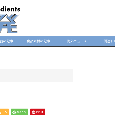
器の記事
食品素材の記事
海外ニュース
関連ト
RSS
feedly
Pin it