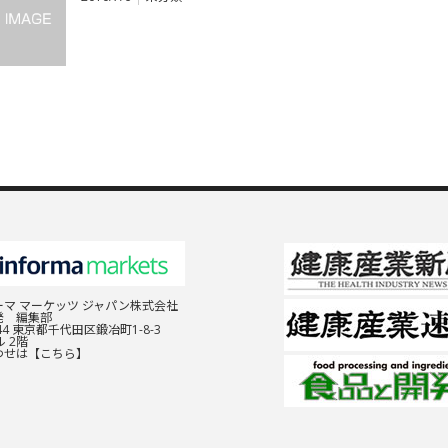
マ マーケッツ ジャパン株式会社
発 編集部
044 東京都千代田区鍛冶町1-8-3
 2階
わせは
【こちら】