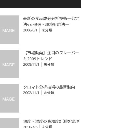
最新の食品成分分析技術―公定
法vｓ迅速・環境対応法―
2006/6/1
未分類
【市場動向】注目のフレーバー
と2009トレンド
2008/11/1
未分類
クロマト分析技術の最新動向
2002/11/1
未分類
温度・湿度の高精度計測を実現
2010/7/6
未分類