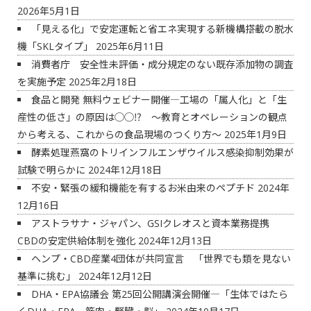
2026年5月1日
「見える化」で安定運転と省エネ実現する新機構搭載の脱水
機「SKLタイプ」
2025年6月11日
消費者庁 安全性未評価・成分規定のない既存添加物の調査
を実施予定
2025年2月18日
食品と開発 無料ウェビナー開催―工場の「属人化」と「生
産性の低さ」の原因は◯◯⁉ ～教育とオペレーションの観点
から考える、これからの食品現場のつくり方～
2025年1月9日
酵素処理燕窩のトリインフルエンザウイルス感染抑制効果が
試験で明らかに
2024年12月18日
不安・緊張の緩和機能を有するお米由来のペプチド
2024年
12月16日
アストラサナ・ジャパン、GSIクレオスと資本業務提携
CBDの安定供給体制を強化
2024年12月13日
ヘンプ・CBD産業4団体が共同宣言 「世界でも類を見ない
基準に挑む」
2024年12月12日
DHA・EPA協議会 第25回公開講演会開催―「生体ではたら