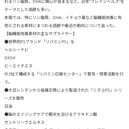
れるリン脂質、DHAに関心が高まるなど、近年“ブレインヘルス”を
テーマとした話題も多い。
本稿では、特にリン脂質、DHA、イチョウ葉など脳機能改善に有
効とされる素材にまつわる話題や最近の動向について追った。
【脳機能改善素材の主なサプライヤー】
●世界的PSブランド「リパミンPS」を
ヘルシーナビ
DKSH
ビーエイチエヌ
の3社で構成する「リパミン広報センター」で普及・啓蒙活動を行
う。
●大豆レシチンから塩基交換により製造された「ニチユPS」シリ
ーズを販売
日油
●脳のエイジングケアで脚光を浴びるアラキドン酸
サントリーウエルネス