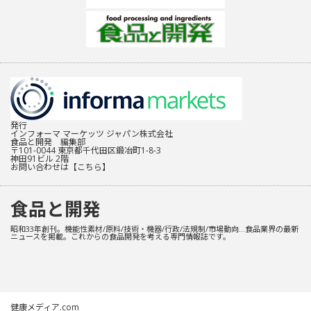
発行
インフォーマ マーケッツ ジャパン株式会社
食品と開発 編集部
〒101-0044 東京都千代田区鍛冶町1-8-3
神田91ビル 2階
お問い合わせは
【こちら】
食品と開発
昭和33年創刊。機能性素材/原料/技術・機器/行政/法規制/市場動向…食品業界の最新
ニュースを掲載。これからの食品開発を考える専門情報誌です。
健康メディア.com