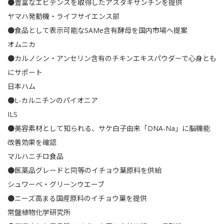
●豊富なエビデンスを取得したアスタキサンチンを提供
ヤマハ発動機・ライフサイエンス部
●食品として表示可能なSAMe含有酵母を国内市場へ提案
オムニカ
●カルノシン・アンセリン含有のチキンエキスパウダーで心身とも
にサポート
日本ハム
●L-カルニチンのパイオニア
ILS
●美容素材として知られる、サケ白子由来「DNA-Na」に脳機能
改善効果を確認
マルハニチロ食品
●医薬品グレードと同等のイチョウ葉原料を供給
シュワーベ・グリーンウエーブ
●ニーズ高まる国産原料のイチョウ葉を提供
常盤植物化学研究所