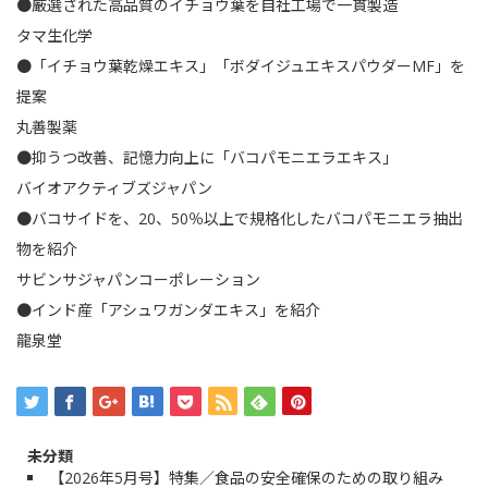
●厳選された高品質のイチョウ葉を自社工場で一貫製造
タマ生化学
●「イチョウ葉乾燥エキス」「ボダイジュエキスパウダーMF」を
提案
丸善製薬
●抑うつ改善、記憶力向上に「バコパモニエラエキス」
バイオアクティブズジャパン
●バコサイドを、20、50％以上で規格化したバコパモニエラ抽出
物を紹介
サビンサジャパンコーポレーション
●インド産「アシュワガンダエキス」を紹介
龍泉堂
未分類
【2026年5月号】特集／食品の安全確保のための取り組み