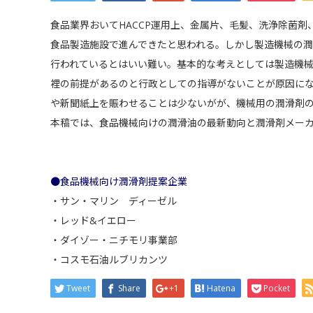
食品業界おいてHACCP運用上、金属片、毛髪、洗浄除菌
食品製造施設で進んできたと思われる。しかし製造機械の潤
行われているとはいい難い。基本的な考えとしては製造機
裡の前提があるのと行政としての指導がないことが原因に
や新聞紙上を賑わせることは少ないがが、機械用の潤滑剤
本稿では、食品機械向けの潤滑油の最新動向と潤滑剤メー
●食品機械向け潤滑剤提案企業
・
サン・マリン ディーゼル
・
レッド&イエロー
・
ダイゾー・ニチモリ事業部
・
コスモ石油ルブリカンツ
Tweet
Share
+1
Hatena
Pocket