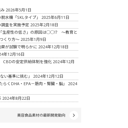
組み
2026年5月1日
脱水機「SKLタイプ」
2025年6月11日
の調査を実施予定
2025年2月18日
「生産性の低さ」の原因は◯◯⁉ ～教育と
つくり方～
2025年1月9日
効果が試験で明らかに
2024年12月18日
24年12月16日
 CBDの安定供給体制を強化
2024年12月
見ない基準に挑む」
2024年12月12日
たらくDHA・EPA－筋肉・腎臓・脳」
2024
革
2024年8月22日
美容食品素材の最新開発動向