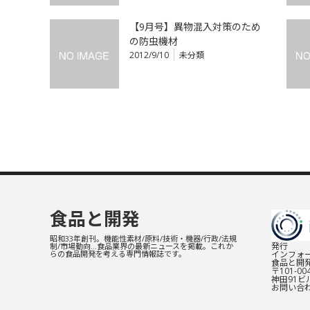
【9月号】異物混入対策のため
の防虫機材
2012/9/10
未分類
食品と開発
昭和33年創刊。機能性素材/原料/技術・機器/行政/法規
発行
制/市場動向…食品業界の最新ニュースを掲載。これか
インフォー
らの食品開発を考える専門情報誌です。
食品と開
〒101-0
神田91ビル
お問い合