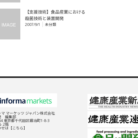
【支援技術】食品産業における
殺菌技術と装置開発
2007/9/1
未分類
マ マーケッツ ジャパン株式会社
発 編集部
044 東京都千代田区鍛冶町1-8-3
 2階
わせは
【こちら】