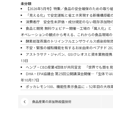
未分類
【2026年5月号】特集／食品の安全確保のための取り
「見える化」で安定運転と省エネ実現する新機構搭載の
消費者庁 安全性未評価・成分規定のない既存添加物
食品と開発 無料ウェビナー開催―工場の「属人化」と
オペレーションの観点から考える、これからの食品現場の
酵素処理燕窩のトリインフルエンザウイルス感染抑制
不安・緊張の緩和機能を有するお米由来のペプチド
20
アストラサナ・ジャパン、GSIクレオスと資本業務提携
13日
ヘンプ・CBD産業4団体が共同宣言 「世界でも類を
DHA・EPA協議会 第25回公開講演会開催―「生体では
年10月17日
ポッカレモン100、機能性表示食品に – 52年目の大改
食品産業の非加熱殺菌技術