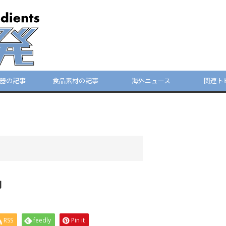
器の記事
食品素材の記事
海外ニュース
関連ト
向
RSS
feedly
Pin it