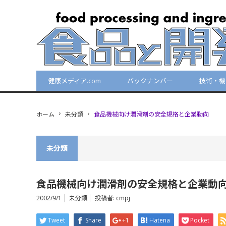
健康メディア.com
バックナンバー
技術・機
ホーム
未分類
食品機械向け潤滑剤の安全規格と企業動向
未分類
食品機械向け潤滑剤の安全規格と企業動
2002/9/1
未分類
投稿者:
cmpj
Tweet
Share
+1
Hatena
Pocket