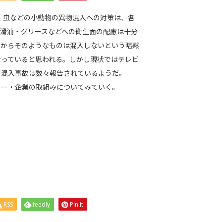
剤、虫などの小動物の異物混入への対策は、各
滑油・グリースなどへの衛生面の配慮は十分
械からそのようなものは混入しないという暗黙
なっていると思われる。しかし現状ではテレビ
の混入事故は数々報告されているようだ。
カー・企業の取組みについてみていく。
RSS
feedly
Pin it