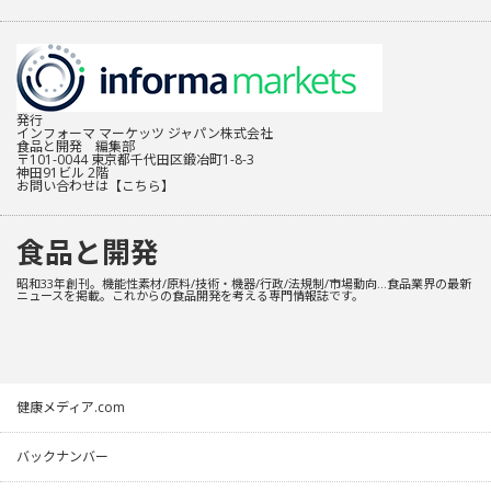
発行
インフォーマ マーケッツ ジャパン株式会社
食品と開発 編集部
〒101-0044 東京都千代田区鍛冶町1-8-3
神田91ビル 2階
お問い合わせは
【こちら】
食品と開発
昭和33年創刊。機能性素材/原料/技術・機器/行政/法規制/市場動向…食品業界の最新
ニュースを掲載。これからの食品開発を考える専門情報誌です。
健康メディア.com
バックナンバー