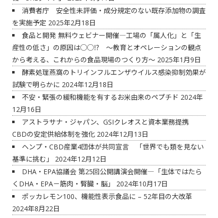
消費者庁 安全性未評価・成分規定のない既存添加物の調査
を実施予定
2025年2月18日
食品と開発 無料ウェビナー開催―工場の「属人化」と「生
産性の低さ」の原因は◯◯⁉ ～教育とオペレーションの観点
から考える、これからの食品現場のつくり方～
2025年1月9日
酵素処理燕窩のトリインフルエンザウイルス感染抑制効果が
試験で明らかに
2024年12月18日
不安・緊張の緩和機能を有するお米由来のペプチド
2024年
12月16日
アストラサナ・ジャパン、GSIクレオスと資本業務提携
CBDの安定供給体制を強化
2024年12月13日
ヘンプ・CBD産業4団体が共同宣言 「世界でも類を見ない
基準に挑む」
2024年12月12日
DHA・EPA協議会 第25回公開講演会開催―「生体ではたら
くDHA・EPA－筋肉・腎臓・脳」
2024年10月17日
ポッカレモン100、機能性表示食品に – 52年目の大改革
2024年8月22日