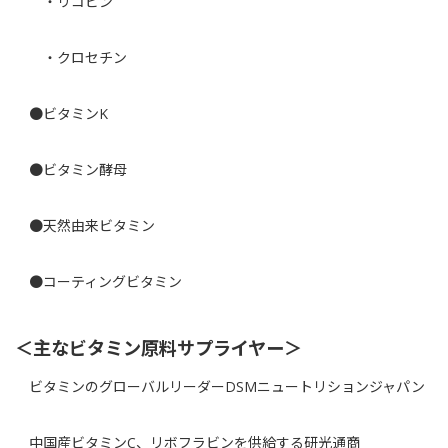
・リコピン
・クロセチン
●ビタミンK
●ビタミン酵母
●天然由来ビタミン
●コーティングビタミン
＜主なビタミン原料サプライヤー＞
ビタミンのグローバルリーダー
DSMニュートリションジャパン
中国産ビタミンC、リボフラビンを供給する
研光通商