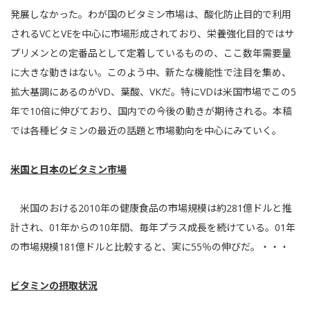
発展しなかった。わが国のビタミン市場は、酸化防止目的で利用
されるVCとVEを中心に市場形成されており、栄養強化目的ではサ
プリメンとの定番品として定着しているものの、ここ数年需要量
に大きな動きはない。このよう中、新たな機能性で注目を集め、
拡大基調にあるのがVD、葉酸、VKだ。特にVDは米国市場でこの5
年で10倍に伸びており、国内での今後の動きが期待される。本稿
では各種ビタミンの最近の話題と市場動向を中心にみていく。
米国と日本のビタミン市場
米国のおける2010年の健康食品の市場規模は約281億ドルと推
計され、01年からの10年間、毎年プラス成長を続けている。01年
の市場規模181億ドルと比較すると、実に55％の伸びだ。・・・
ビタミンの摂取状況