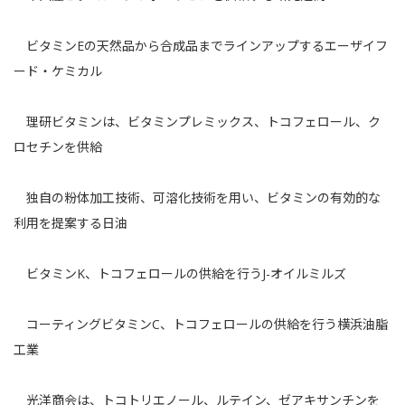
ビタミンEの天然品から合成品までラインアップする
エーザイフ
ード・ケミカル
理研ビタミン
は、ビタミンプレミックス、トコフェロール、ク
ロセチンを供給
独自の粉体加工技術、可溶化技術を用い、ビタミンの有効的な
利用を提案する
日油
ビタミンK、トコフェロールの供給を行う
J-オイルミルズ
コーティングビタミンC、トコフェロールの供給を行う
横浜油脂
工業
光洋商会
は、トコトリエノール、ルテイン、ゼアキサンチンを