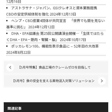
12月16日
アストラサナ・ジャパン、GSIクレオスと資本業務提携
CBDの安定供給体制を強化
2024年12月13日
ヘンプ・CBD産業4団体が共同宣言 「世界でも類を見ない
基準に挑む」
2024年12月12日
DHA・EPA協議会 第25回公開講演会開催―「生体ではたら
くDHA・EPA－筋肉・腎臓・脳」
2024年10月17日
ポッカレモン100、機能性表示食品に – 52年目の大改革
2024年8月22日
【5月号特集】食品工場のクレームゼロを目指して
【5月号】食の安全を支える異物混入対策ソリューション
関連記事