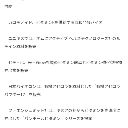
供給
カロテノイド、ビタミンKを供給する
協和発酵バイオ
ユニキス
では、オムにアクティブ ヘルステクノロジーズ社のル
テイン原料を販売
セティ
は、米・Grow社製のビタミン酵母とビタミン強化型植物
抽出物を販売
日本バイオコン
は、有機アセロラを原料とした「有機アセロラ
パウダー17」を販売
ファネンシュミット社
は、キヌアの芽からビタミンを高濃度に
抽出した「パンモールビタミン」シリーズを提案