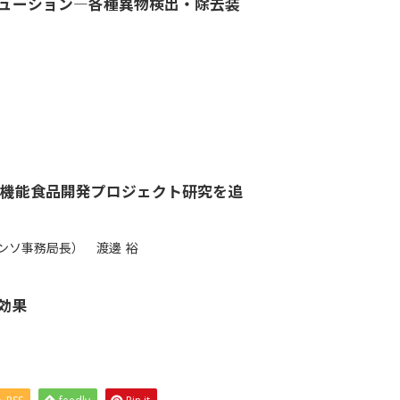
ューション―各種異物検出・除去装
高機能食品開発プロジェクト研究を追
ンソ事務局長） 渡邊 裕
効果