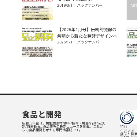
2019/3/1
バックナンバー
【2026年1月号】伝統的発酵の
解明から新たな発酵デザインへ
2026/1/1
バックナンバー
食品と開発
昭和33年創刊。機能性素材/原料/技術・機器/行政/法規
発行
制/市場動向…食品業界の最新ニュースを掲載。これか
インフォー
らの食品開発を考える専門情報誌です。
食品と開