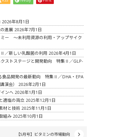
RSS
feedly
Pin it
向
2026年8月1日
究の進展
2026年7月1日
コノミー ～未利用資源の利用・アップサイク
特集Ⅱ／新しい乳酸菌の利用
2026年4月1日
ネクストステージと開発動向 特集Ⅱ／GLP-
る食品開発の最新動向 特集Ⅱ／DHA・EPA
開講演会）
2026年2月1日
ザインへ
2026年1月1日
さと適塩の両立
2025年12月1日
上素材と技術
2025年11月1日
取組み
2025年10月1日
【5月号】ビタミンの市場動向