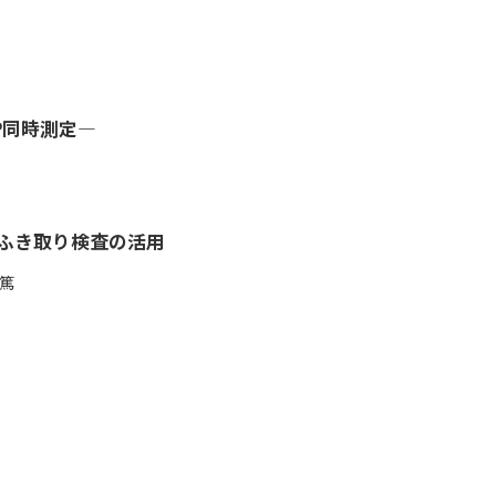
P同時測定―
Pふき取り検査の活用
篤