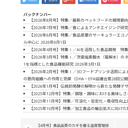
Tweet
Share
+1
Hatena
Pocket
バックナンバー
【2026年8月号】特集／最新のペットフードの開発動
【2026年7月号】特集／食によるアンチエイジング研
【2026年6月号】特集／食品産業のサーキュラーエ
ル中心に
2026年6月1日
【2026年4月号】特集Ⅰ／AIを活用した食品開発 
【2026年3月号】特集Ⅰ／次亜塩素酸水（電解水）の
1を指標とした食品機能研究
2026年3月1日
【2026年2月号】特集Ⅰ／3Dフードプリンタ活用によ
の筋肉組織への作用と効果（DHA・EPA協議会第26回公
【2026年1月号】伝統的発酵の解明から新たな発酵デ
【2025年12月号】特集／調理・調味における美味し
【2025年11月号】特集／可溶化・安定化・吸収性向
【2025年10月号】特集／加工食品の輸出拡大に向けた
【4月号】食品品質のカギを握る温度管理技