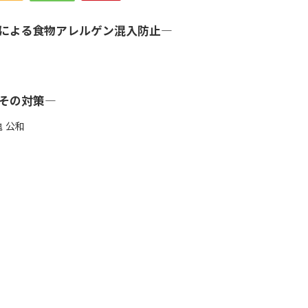
による食物アレルゲン混入防止―
その対策―
 公和