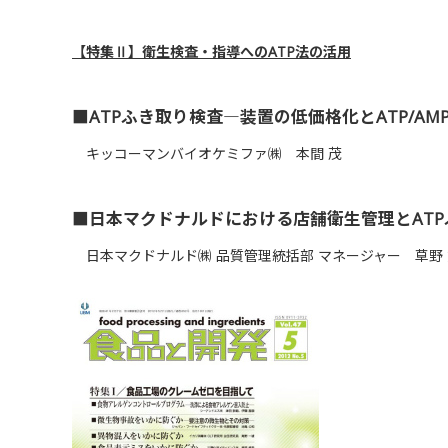
【特集Ⅱ】衛生検査・指導へのATP法の活用
■ATPふき取り検査―装置の低価格化とATP/AM
キッコーマンバイオケミファ㈱ 本間 茂
■日本マクドナルドにおける店舗衛生管理とAT
日本マクドナルド㈱ 品質管理統括部 マネージャー 草野 