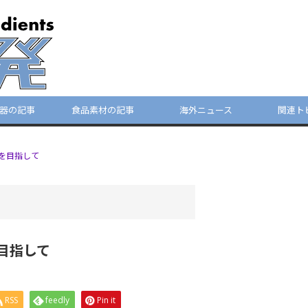
器の記事
食品素材の記事
海外ニュース
関連ト
を目指して
目指して
RSS
feedly
Pin it