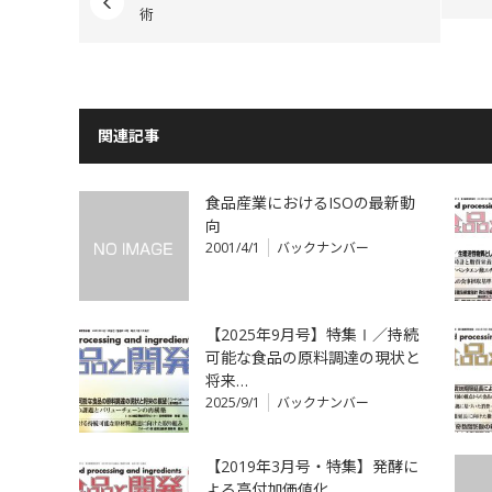
術
関連記事
食品産業におけるISOの最新動
向
2001/4/1
バックナンバー
【2025年9月号】特集Ⅰ／持続
可能な食品の原料調達の現状と
将来…
2025/9/1
バックナンバー
【2019年3月号・特集】発酵に
よる高付加価値化