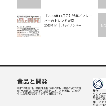
【2023年11月号】特集／フレー
バーのトレンド考察
2023/11/1
バックナンバー
食品と開発
昭和33年創刊。機能性素材/原料/技術・機器/行政/法規
発行
制/市場動向…食品業界の最新ニュースを掲載。これか
インフォー
らの食品開発を考える専門情報誌です。
食品と開
〒101-0
神田91ビル
お問い合