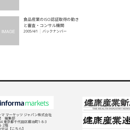
食品産業のISO認証取得の動き
と審査・コンサル機関
2005/4/1
バックナンバー
マ マーケッツ ジャパン株式会社
発 編集部
044 東京都千代田区鍛冶町1-8-3
 2階
わせは
【こちら】