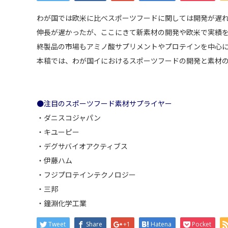
わが国では欧米に比べスポーツフードに関しては開発が遅
伸長が遅かったが、ここにきて新素材の開発や欧米で実績
終製品の市場もアミノ酸サプリメントやプロテインを中心
本稿では、わが国イにおけるスポーツフードの開発と素材
●注目のスポーツフード素材サプライヤー
・
ダニスコジャパン
・
キユーピー
・
デグサバイオアクティブス
・伊藤ハム
・
フジプロテインテクノロジー
・三邦
・
鐘淵化学工業
Tweet
Share
+1
Hatena
Pocket