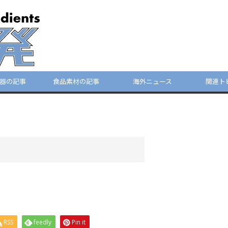
器の記事
食品素材の記事
海外ニュース
関連ト
RSS
feedly
Pin it