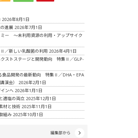
向
2026年8月1日
究の進展
2026年7月1日
コノミー ～未利用資源の利用・アップサイク
特集Ⅱ／新しい乳酸菌の利用
2026年4月1日
ネクストステージと開発動向 特集Ⅱ／GLP-
る食品開発の最新動向 特集Ⅱ／DHA・EPA
開講演会）
2026年2月1日
ザインへ
2026年1月1日
さと適塩の両立
2025年12月1日
上素材と技術
2025年11月1日
取組み
2025年10月1日
編集部から