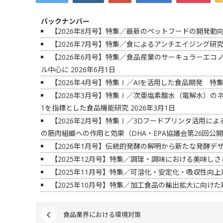
バックナンバー
【2026年8月号】特集／最新のペットフードの開発動
【2026年7月号】特集／食によるアンチエイジング研
【2026年6月号】特集／食品産業のサーキュラーエ
ル中心に
2026年6月1日
【2026年4月号】特集Ⅰ／AIを活用した食品開発 
【2026年3月号】特集Ⅰ／次亜塩素酸水（電解水）の
1を指標とした食品機能研究
2026年3月1日
【2026年2月号】特集Ⅰ／3Dフードプリンタ活用によ
の筋肉組織への作用と効果（DHA・EPA協議会第26回公
【2026年1月号】伝統的発酵の解明から新たな発酵デ
【2025年12月号】特集／調理・調味における美味し
【2025年11月号】特集／可溶化・安定化・吸収性向
【2025年10月号】特集／加工食品の輸出拡大に向けた
食品業界における環境対策