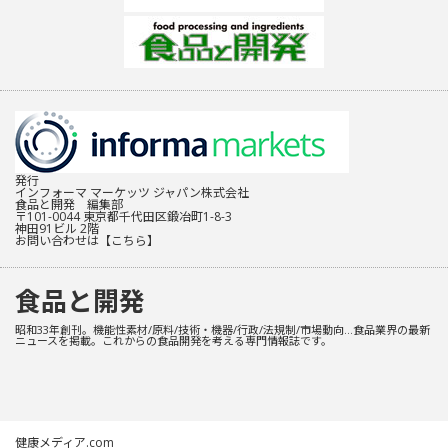
発行
インフォーマ マーケッツ ジャパン株式会社
食品と開発 編集部
〒101-0044 東京都千代田区鍛冶町1-8-3
神田91ビル 2階
お問い合わせは
【こちら】
食品と開発
昭和33年創刊。機能性素材/原料/技術・機器/行政/法規制/市場動向…食品業界の最新
ニュースを掲載。これからの食品開発を考える専門情報誌です。
健康メディア.com