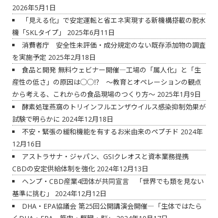
2026年5月1日
「見える化」で安定運転と省エネ実現する新機構搭載の脱水
機「SKLタイプ」
2025年6月11日
消費者庁 安全性未評価・成分規定のない既存添加物の調査
を実施予定
2025年2月18日
食品と開発 無料ウェビナー開催―工場の「属人化」と「生
産性の低さ」の原因は◯◯⁉ ～教育とオペレーションの観点
から考える、これからの食品現場のつくり方～
2025年1月9日
酵素処理燕窩のトリインフルエンザウイルス感染抑制効果が
試験で明らかに
2024年12月18日
不安・緊張の緩和機能を有するお米由来のペプチド
2024年
12月16日
アストラサナ・ジャパン、GSIクレオスと資本業務提携
CBDの安定供給体制を強化
2024年12月13日
ヘンプ・CBD産業4団体が共同宣言 「世界でも類を見ない
基準に挑む」
2024年12月12日
DHA・EPA協議会 第25回公開講演会開催―「生体ではたら