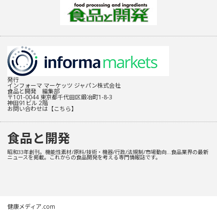
発行
インフォーマ マーケッツ ジャパン株式会社
食品と開発 編集部
〒101-0044 東京都千代田区鍛冶町1-8-3
神田91ビル 2階
お問い合わせは
【こちら】
食品と開発
昭和33年創刊。機能性素材/原料/技術・機器/行政/法規制/市場動向…食品業界の最新
ニュースを掲載。これからの食品開発を考える専門情報誌です。
健康メディア.com