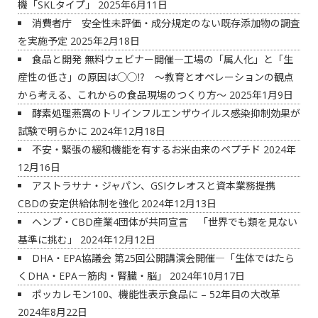
機「SKLタイプ」
2025年6月11日
消費者庁 安全性未評価・成分規定のない既存添加物の調査
を実施予定
2025年2月18日
食品と開発 無料ウェビナー開催―工場の「属人化」と「生
産性の低さ」の原因は◯◯⁉ ～教育とオペレーションの観点
から考える、これからの食品現場のつくり方～
2025年1月9日
酵素処理燕窩のトリインフルエンザウイルス感染抑制効果が
試験で明らかに
2024年12月18日
不安・緊張の緩和機能を有するお米由来のペプチド
2024年
12月16日
アストラサナ・ジャパン、GSIクレオスと資本業務提携
CBDの安定供給体制を強化
2024年12月13日
ヘンプ・CBD産業4団体が共同宣言 「世界でも類を見ない
基準に挑む」
2024年12月12日
DHA・EPA協議会 第25回公開講演会開催―「生体ではたら
くDHA・EPA－筋肉・腎臓・脳」
2024年10月17日
ポッカレモン100、機能性表示食品に – 52年目の大改革
2024年8月22日