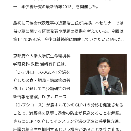
ー「希少糖研究の最新情報2018」を開催した。
最初に同協会代表理事の近藤浩二氏が挨拶。本セミナーでは
希少糖に関する研究発表や話題の提供を考えている。今回は
第1回であるが、今後は継続的に開催していきたいと語った。
京都府立大学大学院生命環境科
学研究科 教授 岩﨑有作氏は、
「D-アルロースのGLP-1分泌を
介した過食・肥満・糖尿病改善
作用」と題して希少糖研究の最
新情報を講演。D-アルロース
（D-プシコース）が腸ホルモンのGLP-1の分泌を促進させる
ことで、満腹感を誘導し過食の防止が見込めることを解説。
さらにGLP-1を介してインスリン分泌の促進と感受性亢進、
肝臓の糖産生を抑制するという機序があることを突き止め、