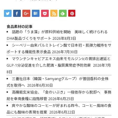
食品素材の記事
話題の「うま藻」が原料供給を開始 美味しく続けられる
DHA製品づくりをサポート
2026年8月3日
シーベリー由来パルミトレイン酸で日本初・肌弾力維持をサ
ポートする機能性表示食品
2026年7月30日
マウンテンキャビアエキス由来モモルジンIcの胃排出遅延と
GLP-1分泌促進を介した肥満・脂質異常症予防効果
2026年7月
8日
三養社日本（韓国・Samyangグループ）が曽田香料の全株
式を取得へ
2026年6月30日
高機能玄米協会、「金のいぶき」一極依存から脱却へ 事務
局を幸南食糧に段階移管
2026年6月25日
爽やかな酸味のコーヒーが好まれる昨今、コーヒー風味の食
品にも酸味の表現を提案
2026年6月22日