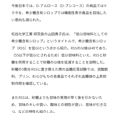
今後日本では、D-アルロース（D-プシコース）の純品ではト
クホを、希少糖含有シロップでは機能性表示食品を目指した
い意向も語られた。
松谷化学工業 研究員の山田貴子氏は、「低GI甘味料としての
希少糖含有シロップ」というタイトルで、希少糖含有シロッ
プ（RSS）を低GIという点から紹介。RSSのGI値は49であり、
（55以下が低GIとされるため）低GI甘味料といえ、RSSと砂
糖を併用することで砂糖のGI値を低減することを説明した。
砂糖の5割をRSSに置き換えた際の血糖応答試験では、炭酸飲
料、プリン、わらびもちの各食品でそれぞれ血糖値の上昇抑
制作用を確認している。
またRSSは、砂糖よりも甘味の発現が早く後を引かないた
め、甘味のキレが良い、酸味との相性が良い、苦味が引き立
つ、などの特性も紹介した。