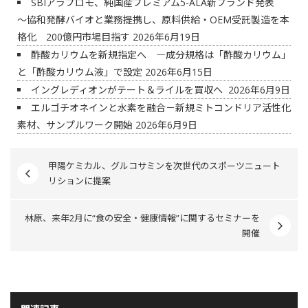
SBIアラプロモ、純国産プレミアム5-ALA新ブランド発表
～協和発酵バイオと業務提携し、原料供給・OEM受託製造を本
格化 200億円市場目指す
2026年6月19日
酢酸カリウムを新規指定へ ―成分規格は「酢酸カリウム」
と「酢酸カリウム液」で設定
2026年6月15日
イングレディオンがテート＆ライルを買収へ
2026年6月9日
エルゴチオネインと水素を融合－新規ミトコンドリア活性化
素材、サンプルワーク開始
2026年6月9日
甲陽ケミカル、グルコサミンを次世代のスポーツニュート
リションに提案
林原、来年2月に“食の安全・健康情報”に関するセミナーを
開催