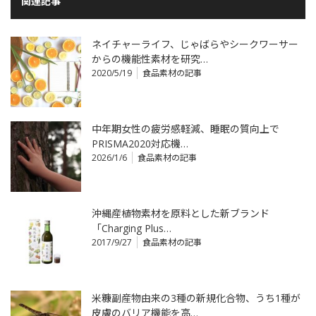
関連記事
ネイチャーライフ、じゃばらやシークワーサー
からの機能性素材を研究…
2020/5/19
食品素材の記事
中年期女性の疲労感軽減、睡眠の質向上で
PRISMA2020対応機…
2026/1/6
食品素材の記事
沖縄産植物素材を原料とした新ブランド
「Charging Plus…
2017/9/27
食品素材の記事
米糠副産物由来の3種の新規化合物、うち1種が
皮膚のバリア機能を高…