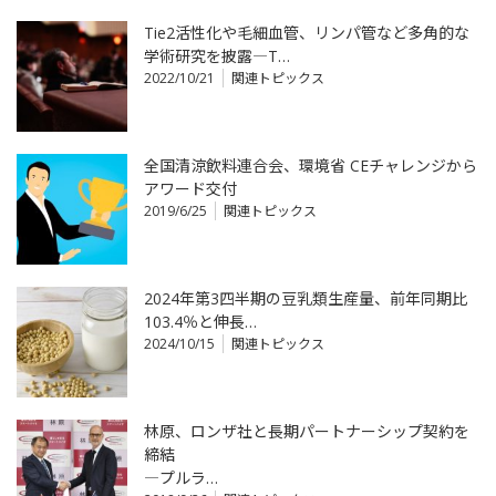
Tie2活性化や毛細血管、リンパ管など多角的な
学術研究を披露―T…
2022/10/21
関連トピックス
全国清涼飲料連合会、環境省 CEチャレンジから
アワード交付
2019/6/25
関連トピックス
2024年第3四半期の豆乳類生産量、前年同期比
103.4％と伸長…
2024/10/15
関連トピックス
林原、ロンザ社と長期パートナーシップ契約を
締結
―プルラ…