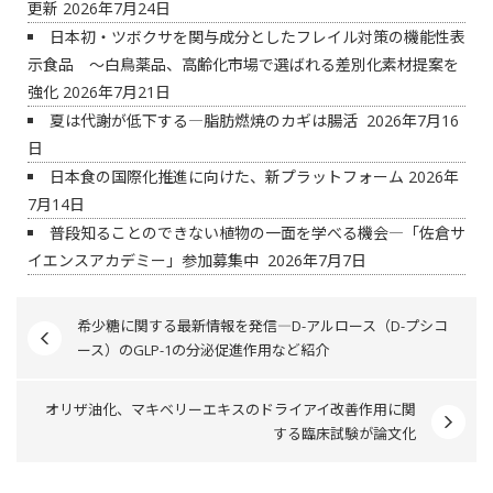
更新
2026年7月24日
日本初・ツボクサを関与成分としたフレイル対策の機能性表
示食品 ～白鳥薬品、高齢化市場で選ばれる差別化素材提案を
強化
2026年7月21日
夏は代謝が低下する―脂肪燃焼のカギは腸活
2026年7月16
日
日本食の国際化推進に向けた、新プラットフォーム
2026年
7月14日
普段知ることのできない植物の一面を学べる機会―「佐倉サ
イエンスアカデミー」参加募集中
2026年7月7日
希少糖に関する最新情報を発信―D-アルロース（D-プシコ
ース）のGLP-1の分泌促進作用など紹介
オリザ油化、マキベリーエキスのドライアイ改善作用に関
する臨床試験が論文化