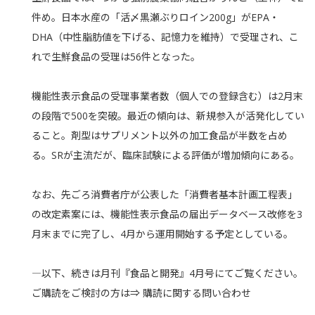
件め。日本水産の「活〆黒瀬ぶりロイン200g」がEPA・
DHA（中性脂肪値を下げる、記憶力を維持）で受理され、こ
れで生鮮食品の受理は56件となった。
機能性表示食品の受理事業者数（個人での登録含む）は2月末
の段階で500を突破。最近の傾向は、新規参入が活発化してい
ること。剤型はサプリメント以外の加工食品が半数を占め
る。SRが主流だが、臨床試験による評価が増加傾向にある。
なお、先ごろ消費者庁が公表した「消費者基本計画工程表」
の改定素案には、機能性表示食品の届出データベース改修を3
月末までに完了し、4月から運用開始する予定としている。
―以下、続きは月刊『食品と開発』4月号にてご覧ください。
ご購読をご検討の方は⇒
購読に関する問い合わせ