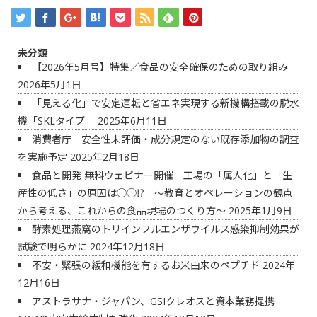
未分類
【2026年5月号】特集／食品の安全確保のための取り組み
2026年5月1日
「見える化」で安定運転と省エネ実現する新機構搭載の脱水
機「SKLタイプ」
2025年6月11日
消費者庁 安全性未評価・成分規定のない既存添加物の調査
を実施予定
2025年2月18日
食品と開発 無料ウェビナー開催―工場の「属人化」と「生
産性の低さ」の原因は◯◯⁉ ～教育とオペレーションの観点
から考える、これからの食品現場のつくり方～
2025年1月9日
酵素処理燕窩のトリインフルエンザウイルス感染抑制効果が
試験で明らかに
2024年12月18日
不安・緊張の緩和機能を有するお米由来のペプチド
2024年
12月16日
アストラサナ・ジャパン、GSIクレオスと資本業務提携