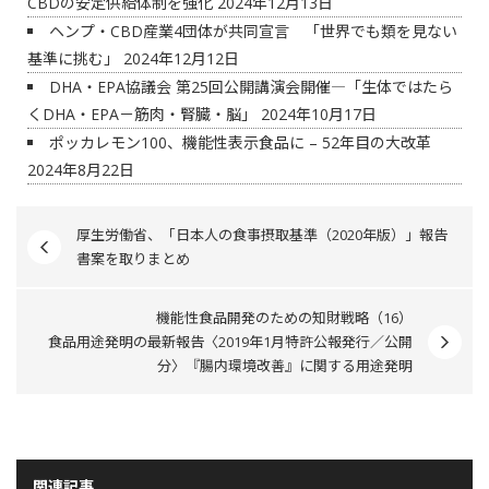
CBDの安定供給体制を強化
2024年12月13日
ヘンプ・CBD産業4団体が共同宣言 「世界でも類を見ない
基準に挑む」
2024年12月12日
DHA・EPA協議会 第25回公開講演会開催―「生体ではたら
くDHA・EPA－筋肉・腎臓・脳」
2024年10月17日
ポッカレモン100、機能性表示食品に – 52年目の大改革
2024年8月22日
厚生労働省、「日本人の食事摂取基準（2020年版）」報告
書案を取りまとめ
機能性食品開発のための知財戦略（16）
食品用途発明の最新報告〈2019年1月特許公報発行／公開
分〉『腸内環境改善』に関する用途発明
関連記事