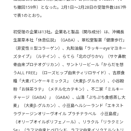
ち撤回159件）となった。2月1日〜2月28日の受理件数は67件
で表1のとおり。
初受理の企業は13社。企業名と製品（関与成分）は、沖縄長
生薬草本社「休息伝説」（GABA）、翠松堂製薬「健康歩行」
（非変性Ⅱ型コラーゲン）、丸和油脂「ラッキーeyeマヨネー
ズタイプ」（ルテイン）、らてら「北のぴりかV」（サケ鼻軟
骨由来プロテオグリカン）、サントリービール「からだを想
うALL FREE」（ローズヒップ由来ティリロサイド）、吉原食
糧「大麦パンケーキミックス」（大麦β-グルカン）、小谷穀
粉「お抹茶ラテ」（メチル化カテキン）、不二家「ミルキー
チャージ（GABA）」（GABA）、山清「ぷちぷち食感蒸し大
麦」（大麦β-グルカン）、小豆島ヘルシーランド「エキスト
ラヴァージンオリーヴオイル プラチナラベル 小豆島産」
（オリーブオイルポリフェノール）、リラクル「リラクミン
Se」（ラフマ由来ヒペロシド、ラフマ由来イソクエルシトリ