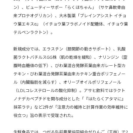
ン）、ビューティーサポー「らくほちゃん」（サケ鼻軟骨由
来プロテオグリカン）、大木製薬「ブレインアシスト イチョ
ウ葉エキスα」（イチョウ葉フラボノイド配糖体、イチョウ葉
テルペンラクトン）。
新規成分では、エラスチン（膝関節の動きサポート）、乳酸
菌ラクトバチルスGG株（肌の乾燥を緩和）、ナリンジン（空
腹時血糖値の低下）、びわ葉混合発酵茶葉由来ガレート型カ
テキン・びわ葉混合発酵茶葉由来カテキン重合ポリフェノー
ル（内臓脂肪を減らす）、オリーブオイルポリフェノール
（LDLコレステロールの酸化抑制）。アサヒ飲料ではラクト
ノナデカペプチドを関与成分とした「『はたらくアタマに』
抹茶ラテ」など2件が「注意力の維持と計算作業の効率維持に
役立つ」旨の表示で受理された。
生鮮食品では、つがる弘前農業協同組合がりんご（王林）で2