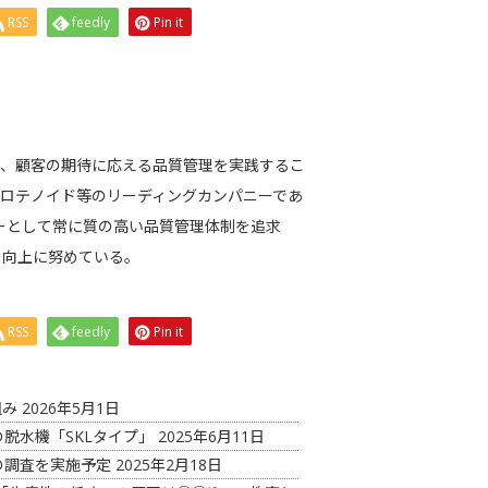
RSS
feedly
Pin it
で、顧客の期待に応える品質管理を実践するこ
ロテノイド等のリーディングカンパニーであ
ーとして常に質の高い品質管理体制を追求
の向上に努めている。
RSS
feedly
Pin it
組み
2026年5月1日
脱水機「SKLタイプ」
2025年6月11日
の調査を実施予定
2025年2月18日