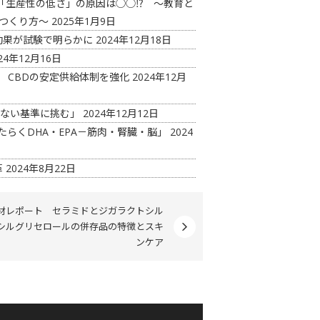
「生産性の低さ」の原因は◯◯⁉ ～教育と
つくり方～
2025年1月9日
効果が試験で明らかに
2024年12月18日
24年12月16日
 CBDの安定供給体制を強化
2024年12月
見ない基準に挑む」
2024年12月12日
たらくDHA・EPA－筋肉・腎臓・脳」
2024
革
2024年8月22日
材レポート セラミドとジガラクトシル
シルグリセロールの併存品の特徴とスキ
ンケア