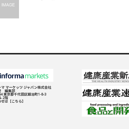
マ マーケッツ ジャパン株式会社
発 編集部
044 東京都千代田区鍛冶町1-8-3
 2階
わせは
【こちら】