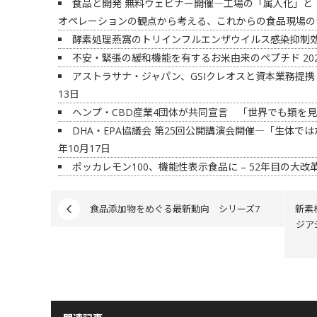
食品と開発 無料ウェビナー開催―工場の「属人化」と
オペレーションの観点から考える、これからの食品現場の
酵素処理燕窩のトリインフルエンザウイルス感染抑制
不安・緊張の緩和機能を有するお米由来のペプチド
20
アストラサナ・ジャパン、GSIクレオスと資本業務提携
13日
ヘンプ・CBD産業4団体が共同宣言 「世界でも類を
DHA・EPA協議会 第25回公開講演会開催―「生体では
年10月17日
ポッカレモン100、機能性表示食品に – 52年目の大改
食品添加物をめぐる最新動向 シリーズ7
新素
ジア