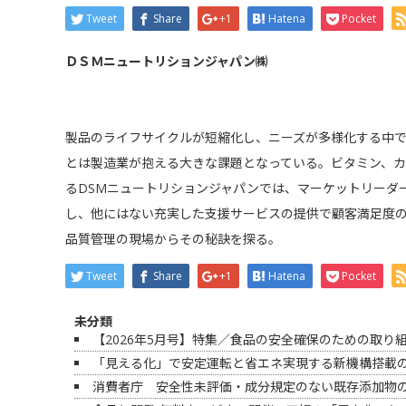
Tweet
Share
+1
Hatena
Pocket
ＤＳＭニュートリションジャパン㈱
製品のライフサイクルが短縮化し、ニーズが多様化する中
とは製造業が抱える大きな課題となっている。ビタミン、カ
るDSMニュートリションジャパンでは、マーケットリーダ
し、他にはない充実した支援サービスの提供で顧客満足度
品質管理の現場からその秘訣を探る。
Tweet
Share
+1
Hatena
Pocket
未分類
【2026年5月号】特集／食品の安全確保のための取り
「見える化」で安定運転と省エネ実現する新機構搭載の
消費者庁 安全性未評価・成分規定のない既存添加物