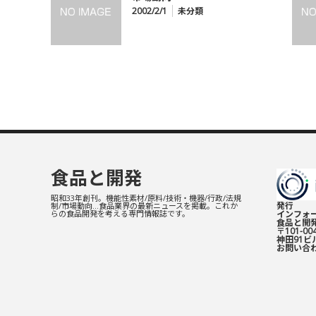
2002/2/1
未分類
食品と開発
昭和33年創刊。機能性素材/原料/技術・機器/行政/法規
発行
制/市場動向…食品業界の最新ニュースを掲載。これか
インフォー
らの食品開発を考える専門情報誌です。
食品と開
〒101-0
神田91ビル
お問い合