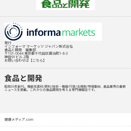
発行
インフォーマ マーケッツ ジャパン株式会社
食品と開発 編集部
〒101-0044 東京都千代田区鍛冶町1-8-3
神田91ビル 2階
お問い合わせは
【こちら】
食品と開発
昭和33年創刊。機能性素材/原料/技術・機器/行政/法規制/市場動向…食品業界の最新
ニュースを掲載。これからの食品開発を考える専門情報誌です。
健康メディア.com