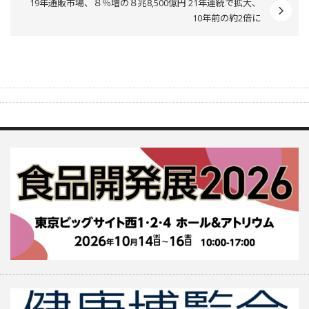
19年通販市場、８％増の８兆8,500億円 21年連続で拡大、
10年前の約2倍に