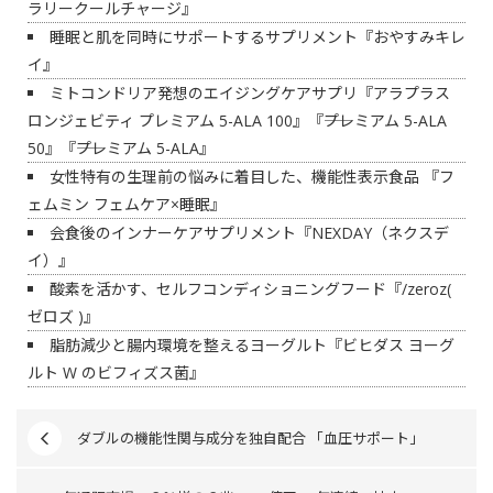
ラリークールチャージ』
睡眠と肌を同時にサポートするサプリメント『おやすみキレ
イ』
ミトコンドリア発想のエイジングケアサプリ『アラプラス
ロンジェビティ プレミアム 5-ALA 100』『――プレミアム 5-ALA
50』『――プレミアム 5-ALA』
女性特有の生理前の悩みに着目した、機能性表示食品 『フ
ェムミン フェムケア×睡眠』
会食後のインナーケアサプリメント『NEXDAY（ネクスデ
イ）』
酸素を活かす、セルフコンディショニングフード『/zeroz(
ゼロズ )』
脂肪減少と腸内環境を整えるヨーグルト『ビヒダス ヨーグ
ルト W のビフィズス菌』
ダブルの機能性関与成分を独自配合 「血圧サポート」