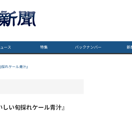
ュース
特集
バックナンバー
新
旬採れケール青汁』
いしい旬採れケール青汁』