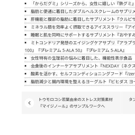
「からだグミ」シリーズから、女性に嬉しい『鉄グミ』
脂肪と便通に着目したダブルヘルスクレームのサプリメント
肝機能と腹部の脂肪に着目したサプリメント『クルビサ
ミネラル類を効率よく摂取できるアイススラリー『ア
睡眠と肌を同時にサポートするサプリメント『おやす
ミトコンドリア発想のエイジングケアサプリ『アラプラス 
100』『――プレミアム 5-ALA 50』『――プレミアム 5-ALA』
女性特有の生理前の悩みに着目した、機能性表示食品 
会食後のインナーケアサプリメント『NEXDAY（ネク
酸素を活かす、セルフコンディショニングフード『/zeroz
脂肪減少と腸内環境を整えるヨーグルト『ビヒダス ヨー
トウモロコシ若葉由来のストレス対策素材
タ
『マイジノール』のサンプルワークへ