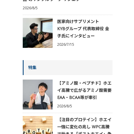
2026/8/5
医家向けサプリメント
KYBグループ 代表取締役 金
子氏にインタビュー
2026/7/15
特集
【アミノ酸・ペプチド】ホエ
イ高騰で広がるアミノ酸需要
EAA・BCAA等が牽引
2026/8/5
【注目のプロテイン】ホエイ
一強に変化の兆し WPC高騰
で始まる「ポストホエイ」争