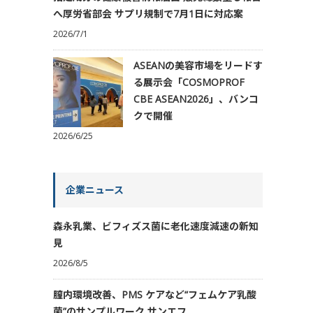
へ厚労省部会 サプリ規制で7月1日に対応案
2026/7/1
ASEANの美容市場をリードす
る展示会「COSMOPROF
CBE ASEAN2026」、バンコ
クで開催
2026/6/25
企業ニュース
森永乳業、ビフィズス菌に老化速度減速の新知
見
2026/8/5
膣内環境改善、PMS ケアなど“フェムケア乳酸
菌”のサンプルワーク サンエフ