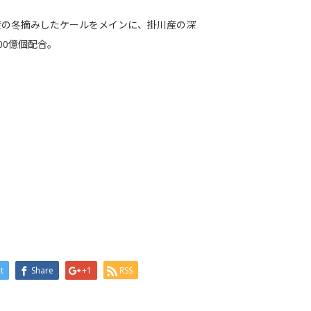
産の冬摘みしたケールをメインに、掛川産の深
00億個配合。
t
Share
+1
RSS