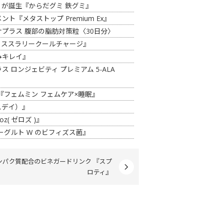
が誕生『からだグミ 鉄グミ』
『メタストップ Premium Ex』
プラス 腹部の脂肪対策粒〈30日分〉
イススラリークールチャージ』
みキレイ』
ロンジェビティ プレミアム 5-ALA
『フェムミン フェムケア×睡眠』
スデイ）』
( ゼロズ )』
グルト W のビフィズス菌』
ンパク質配合のビネガードリンク 『スプ
ロティ』