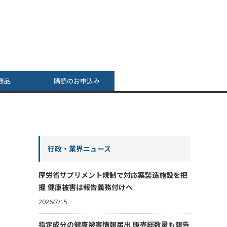
商品
購読のお申込み
行政・業界ニュース
厚労省サプリメント規制で対応案製造施設を把
握 健康被害は報告義務付けへ
2026/7/15
指定成分の健康被害情報届出 販売総数量も報告