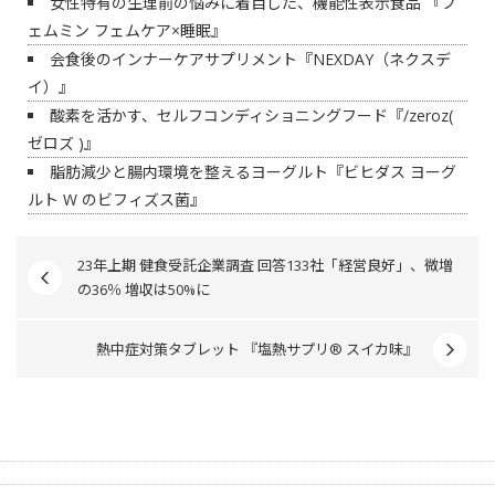
女性特有の生理前の悩みに着目した、機能性表示食品 『フ
ェムミン フェムケア×睡眠』
会食後のインナーケアサプリメント『NEXDAY（ネクスデ
イ）』
酸素を活かす、セルフコンディショニングフード『/zeroz(
ゼロズ )』
脂肪減少と腸内環境を整えるヨーグルト『ビヒダス ヨーグ
ルト W のビフィズス菌』
23年上期 健食受託企業調査 回答133社「経営良好」、微増
の36％ 増収は50%に
熱中症対策タブレット 『塩熱サプリ® スイカ味』