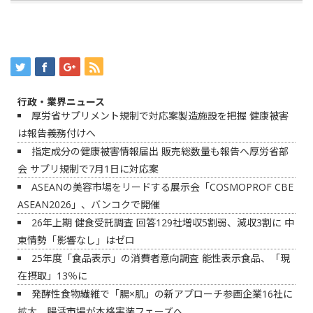
行政・業界ニュース
厚労省サプリメント規制で対応案製造施設を把握 健康被害
は報告義務付けへ
指定成分の健康被害情報届出 販売総数量も報告へ厚労省部
会 サプリ規制で7月1日に対応案
ASEANの美容市場をリードする展示会「COSMOPROF CBE
ASEAN2026」、バンコクで開催
26年上期 健食受託調査 回答129社増収5割弱、減収3割に 中
東情勢「影響なし」はゼロ
25年度「食品表示」の消費者意向調査 能性表示食品、「現
在摂取」13％に
発酵性食物繊維で「腸×肌」の新アプローチ参画企業16社に
拡大、腸活市場が本格実装フェーズへ