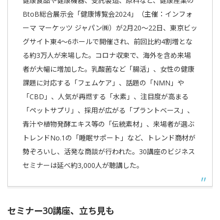
健康食品や健康機器、受託製造、原料など、健康産業の
BtoB総合展示会「健康博覧会2024」（主催：インフォ
ーマ マーケッツ ジャパン㈱）が2月20〜22日、東京ビッ
グサイト東4〜6ホールで開催され、前回比約4割増とな
る約3万人が来場した。コロナ収束で、海外を含め来場
者が大幅に増加した。乳酸菌など「腸活」、女性の健康
課題に対応する「フェムケア」、話題の「NMN」や
「CBD」、人気が再燃する「水素」、注目度が高まる
「ペットサプリ」、採用が広がる「プラントベース」、
青汁や植物発酵エキス等の「伝統素材」、来場者が選ぶ
トレンドNo.1の「睡眠サポート」など、トレンド商材が
勢ぞろいし、活発な商談が行われた。30講座のビジネス
セミナーは延べ約3,000人が聴講した。
セミナー30講座、立ち見も