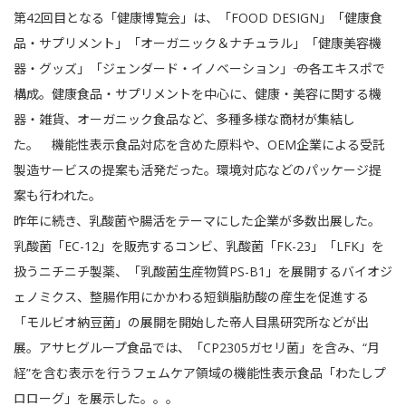
第42回目となる「健康博覧会」は、「FOOD DESIGN」「健康食
品・サプリメント」「オーガニック＆ナチュラル」「健康美容機
器・グッズ」「ジェンダード・イノベーション」―― の各エキスポで
構成。健康食品・サプリメントを中心に、健康・美容に関する機
器・雑貨、オーガニック食品など、多種多様な商材が集結し
た。 機能性表示食品対応を含めた原料や、OEM企業による受託
製造サービスの提案も活発だった。環境対応などのパッケージ提
案も行われた。
昨年に続き、乳酸菌や腸活をテーマにした企業が多数出展した。
乳酸菌「EC-12」を販売するコンビ、乳酸菌「FK-23」「LFK」を
扱うニチニチ製薬、「乳酸菌生産物質PS-B1」を展開するバイオジ
ェノミクス、整腸作用にかかわる短鎖脂肪酸の産生を促進する
「モルビオ納豆菌」の展開を開始した帝人目黒研究所などが出
展。アサヒグループ食品では、「CP2305ガセリ菌」を含み、“月
経”を含む表示を行うフェムケア領域の機能性表示食品「わたしプ
ロローグ」を展示した。。。