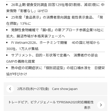
26年上期 健食受託調査 回答129社増収5割弱、減収3割に 中
東情勢「影響なし」はゼロ
25年度「食品表示」の消費者意向調査 能性表示食品、「現
在摂取」13％に
発酵性食物繊維で「腸×肌」の新アプローチ参画企業16社に
拡大、腸活市場が本格実装フェーズへ
Fi Vietnam2026、ホーチミンで開催 40の国と地域から
300社、1万人が集結
サプリメント、目的・形状等で定義へ 消費者庁の部会
GMPの義務化提案
熱中症の初期症状に「個別認証型」の経口補水液を 日健栄
協が呼びかけ
2月25日(水)～27日(金) Care show Japan
トレードピア、ピクノジェノールでPRISMA2020対応機能性
表示