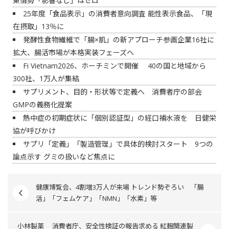
東情勢「影響なし」はゼロ
25年度「食品表示」の消費者意向調査 能性表示食品、「現
在摂取」13％に
発酵性食物繊維で「腸×肌」の新アプローチ参画企業16社に
拡大、腸活市場が本格実装フェーズへ
Fi Vietnam2026、ホーチミンで開催 40の国と地域から
300社、1万人が集結
サプリメント、目的・形状等で定義へ 消費者庁の部会
GMPの義務化提案
熱中症の初期症状に「個別認証型」の経口補水液を 日健栄
協が呼びかけ
サプリ「定義」「製造管理」で具体的検討スタート 9つの
論点示す グミの扱いなど焦点に
健康博覧会、4割増3万人が来場 トレンド勢ぞろい 「腸
活」「フェムケア」「NMN」「水素」等
小林製薬 消費者庁、安全性検証の報告求める 紅麹関連製