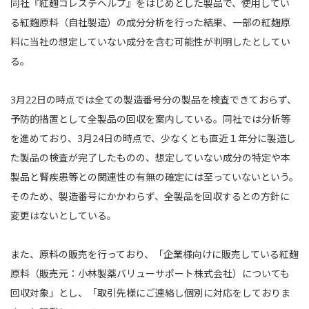
同社『紅麹コレステヘルプ』をはじめとした製品で、使用してい
る紅麹原料（自社製造）の成分分析を行った結果、一部の紅麹原
料に当社の想定していない成分を含む可能性が判明したとしてい
る。
3月22日の時点では全ての製造番号分の製品を検査できておらず、
予防的措置として全製品の回収を案内している。同社では分析等
を進めており、3月24日の時点で、少なくとも直近１年分に製造し
た製品の検査が完了したものの、想定していない成分の特定や本
製品と腎疾患等との関連性の有無の確定には至っていないという。
そのため、製造番号にかかわらず、全製品を回収するとの方針に
変更はないとしている。
また、原料の販売を行っており、「企業様向けに販売している紅麹
原料（販売元：小林製薬バリューサポート株式会社）についても
回収対象」とし、「取引先様にご連絡し個別に対応をしておりま