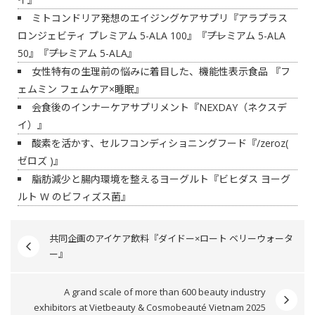
ミトコンドリア発想のエイジングケアサプリ『アラプラス
ロンジェビティ プレミアム 5-ALA 100』『――プレミアム 5-ALA
50』『――プレミアム 5-ALA』
女性特有の生理前の悩みに着目した、機能性表示食品 『フ
ェムミン フェムケア×睡眠』
会食後のインナーケアサプリメント『NEXDAY（ネクスデ
イ）』
酸素を活かす、セルフコンディショニングフード『/zeroz(
ゼロズ )』
脂肪減少と腸内環境を整えるヨーグルト『ビヒダス ヨーグ
ルト W のビフィズス菌』
共同企画のアイケア飲料『ダイドー×ロート ベリーウォータ
ー』
A grand scale of more than 600 beauty industry
exhibitors at Vietbeauty & Cosmobeauté Vietnam 2025