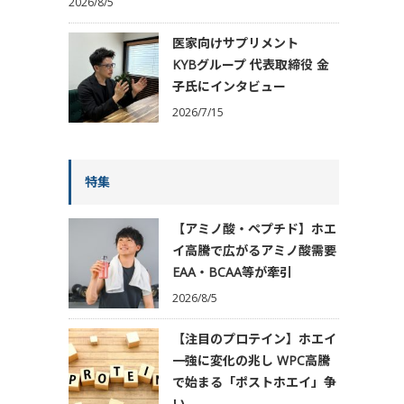
2026/8/5
医家向けサプリメント
KYBグループ 代表取締役 金
子氏にインタビュー
2026/7/15
特集
【アミノ酸・ペプチド】ホエ
イ高騰で広がるアミノ酸需要
EAA・BCAA等が牽引
2026/8/5
【注目のプロテイン】ホエイ
一強に変化の兆し WPC高騰
で始まる「ポストホエイ」争
い