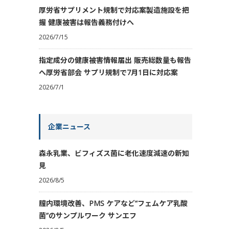
厚労省サプリメント規制で対応案製造施設を把
握 健康被害は報告義務付けへ
2026/7/15
指定成分の健康被害情報届出 販売総数量も報告
へ厚労省部会 サプリ規制で7月1日に対応案
2026/7/1
企業ニュース
森永乳業、ビフィズス菌に老化速度減速の新知
見
2026/8/5
膣内環境改善、PMS ケアなど“フェムケア乳酸
菌”のサンプルワーク サンエフ