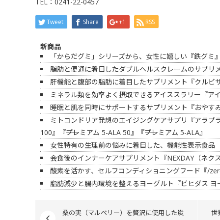
TEL：0241-22-0457
Tweet
Share
+1
RSS
新商品
「からだグミ」シリーズから、女性に嬉しい『鉄グミ』
脂肪と便通に着目したダブルヘルスクレームのサプリメント
肝機能と腹部の脂肪に着目したサプリメント『クルビサ
ミネラル類を効率よく摂取できるアイススラリー『ア
睡眠と肌を同時にサポートするサプリメント『おやす
ミトコンドリア発想のエイジングケアサプリ『アラプラス 
100』『――プレミアム 5-ALA 50』『――プレミアム 5-ALA』
女性特有の生理前の悩みに着目した、機能性表示食品 
会食後のインナーケアサプリメント『NEXDAY（ネク
酸素を活かす、セルフコンディショニングフード『/zeroz
脂肪減少と腸内環境を整えるヨーグルト『ビヒダス ヨー
桑の実（マルベリー）を贅沢に使用した炭
世