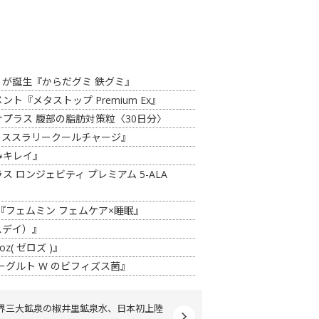
が誕生『からだグミ 鉄グミ』
『メタストップ Premium Ex』
プラス 腹部の脂肪対策粒〈30日分〉
イススラリークールチャージ』
みキレイ』
ロンジェビティ プレミアム 5-ALA
『フェムミン フェムケア×睡眠』
スデイ）』
( ゼロズ )』
グルト W のビフィズス菌』
界三大鉱泉の椒井里鉱泉水、日本初上陸