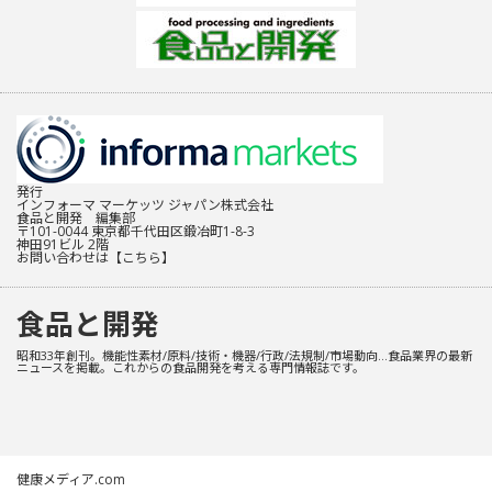
発行
インフォーマ マーケッツ ジャパン株式会社
食品と開発 編集部
〒101-0044 東京都千代田区鍛冶町1-8-3
神田91ビル 2階
お問い合わせは
【こちら】
食品と開発
昭和33年創刊。機能性素材/原料/技術・機器/行政/法規制/市場動向…食品業界の最新
ニュースを掲載。これからの食品開発を考える専門情報誌です。
健康メディア.com