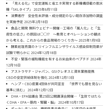
「見える化」で安定運転と省エネ実現する新機構搭載の脱水
機「SKLタイプ」
2025年6月11日
消費者庁 安全性未評価・成分規定のない既存添加物の調査
を実施予定
2025年2月18日
食品と開発 無料ウェビナー開催―工場の「属人化」と「生
産性の低さ」の原因は◯◯⁉ ～教育とオペレーションの観点
から考える、これからの食品現場のつくり方～
2025年1月9日
酵素処理燕窩のトリインフルエンザウイルス感染抑制効果が
試験で明らかに
2024年12月18日
不安・緊張の緩和機能を有するお米由来のペプチド
2024年
12月16日
アストラサナ・ジャパン、GSIクレオスと資本業務提携
CBDの安定供給体制を強化
2024年12月13日
ヘンプ・CBD産業4団体が共同宣言 「世界でも類を見ない
基準に挑む」
2024年12月12日
DHA・EPA協議会 第25回公開講演会開催―「生体ではたら
くDHA・EPA－筋肉・腎臓・脳」
2024年10月17日
ポッカレモン100、機能性表示食品に – 52年目の大改革