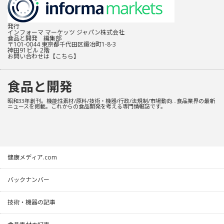
発行
インフォーマ マーケッツ ジャパン株式会社
食品と開発 編集部
〒101-0044 東京都千代田区鍛冶町1-8-3
神田91ビル 2階
お問い合わせは
【こちら】
食品と開発
昭和33年創刊。機能性素材/原料/技術・機器/行政/法規制/市場動向…食品業界の最新
ニュースを掲載。これからの食品開発を考える専門情報誌です。
健康メディア.com
バックナンバー
技術・機器の記事