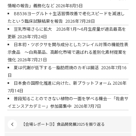
情報の報告」義務化など
2026年8月5日
BB536ヨーグルト＋生活習慣改善で老化スピードを減速し
たという臨床試験結果を報告
2026年7月28日
豆乳市場さらに拡大 2026年1月～6月生産量が過去最高を
更新
2026年7月24日
日本初・ツボクサを関与成分としたフレイル対策の機能性表
示食品 ～白鳥薬品、高齢化市場で選ばれる差別化素材提案を
強化
2026年7月21日
夏は代謝が低下する―脂肪燃焼のカギは腸活
2026年7月16
日
日本食の国際化推進に向けた、新プラットフォーム
2026年
7月14日
普段知ることのできない植物の一面を学べる機会―「佐倉サ
イエンスアカデミー」参加募集中
2026年7月7日
【会場レポート③】食品開発展2025を振り返る