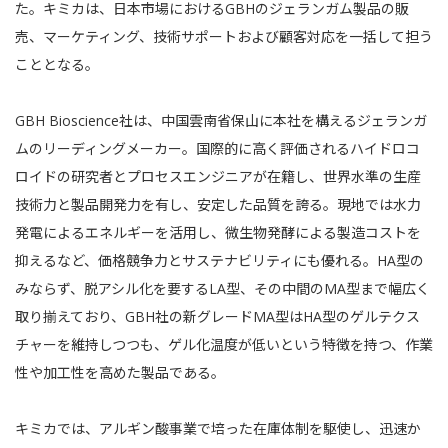
た。キミカは、日本市場におけるGBHのジェランガム製品の販
売、マーケティング、技術サポートおよび顧客対応を一括して担う
こととなる。
GBH Bioscience社は、中国雲南省保山に本社を構えるジェランガ
ムのリーディングメーカー。国際的に高く評価されるハイドロコ
ロイドの研究者とプロセスエンジニアが在籍し、世界水準の生産
技術力と製品開発力を有し、安定した品質を誇る。現地では水力
発電によるエネルギーを活用し、微生物発酵による製造コストを
抑えるなど、価格競争力とサステナビリティにも優れる。HA型の
みならず、脱アシル化を要するLA型、その中間のMA型まで幅広く
取り揃えており、GBH社の新グレードMA型はHA型のゲルテクス
チャーを維持しつつも、ゲル化温度が低いという特徴を持つ、作業
性や加工性を高めた製品である。
キミカでは、アルギン酸事業で培った在庫体制を駆使し、迅速か