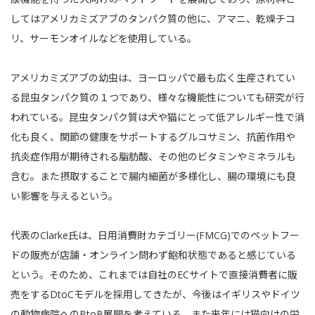
してはアメリカミズアブのタンパク質の他に、アマニ、乾燥チコ
リ、サーモンオイルなどを使用している。
アメリカミズアブの幼虫は、ヨーロッパで最も広く生産されてい
る昆虫タンパク質の１つであり、様々な機能性についても研究が行
われている。昆虫タンパク質は犬や猫にとって低アレルギー性で消
化も良く、関節の健康をサポートするグルコサミン、抗菌作用や
抗炎症作用が期待される脂肪酸、その他のビタミンやミネラルも
含む。また摂取することで腸内細菌が多様化し、腸の環境にも良
い影響を与えるという。
代表のClarke氏は、日用消費財カテゴリー(FMCG)でのペットフー
ドの販売が店舗・オンライン問わず飽和状態であると感じている
という。そのため、これまでは自社のECサイトで直接消費者に販
売をするDtoCモデルを採用してきたが、今後はイギリスやドイツ
の動物病院へのBtoB展開を考えている。また来年には猫向けの栄