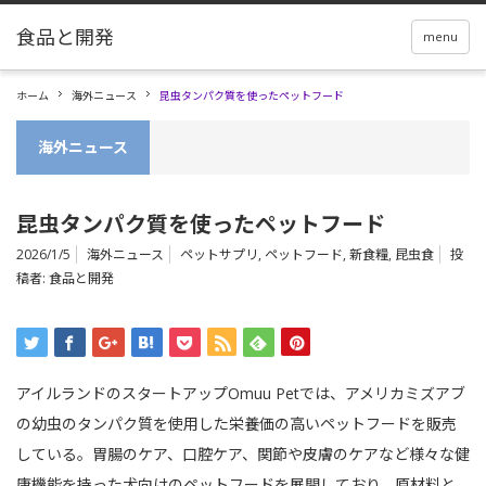
menu
ホーム
海外ニュース
昆虫タンパク質を使ったペットフード
海外ニュース
昆虫タンパク質を使ったペットフード
2026/1/5
海外ニュース
ペットサプリ
,
ペットフード
,
新食糧
,
昆虫食
投
稿者:
食品と開発
アイルランドのスタートアップOmuu Petでは、アメリカミズアブ
の幼虫のタンパク質を使用した栄養価の高いペットフードを販売
している。胃腸のケア、口腔ケア、関節や皮膚のケアなど様々な健
康機能を持った犬向けのペットフードを展開しており、原材料と