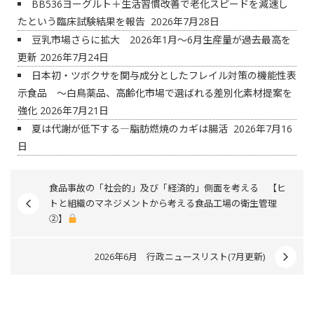
BB536ヨーグルト＋生活習慣改善で老化スピードを減速し
たという臨床試験結果を報告
2026年7月28日
豆乳市場さらに拡大 2026年1月～6月生産量が過去最高を
更新
2026年7月24日
日本初・ツボクサを関与成分としたフレイル対策の機能性表
示食品 ～白鳥薬品、高齢化市場で選ばれる差別化素材提案を
強化
2026年7月21日
夏は代謝が低下する―脂肪燃焼のカギは腸活
2026年7月16
日
食品事故の「社会的」及び「経済的」側面を考える 【ヒ
トと組織のマネジメントから考える食品工場の衛生管理
②】
2026年6月 行政ニュースリスト(7月更新)