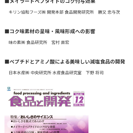
■メイラードペプタイドのコク付与効果
キリン協和フーズ㈱ 開発本部 食品開発研究所 勝又 忠与次
■コク味素材の呈味・風味形成への影響
味の素㈱ 食品研究所 宮村 直宏
■ペプチドとアミノ酸による美味しい減塩食品の開発
日本水産㈱ 中央研究所 水産食品研究室 下野 将司