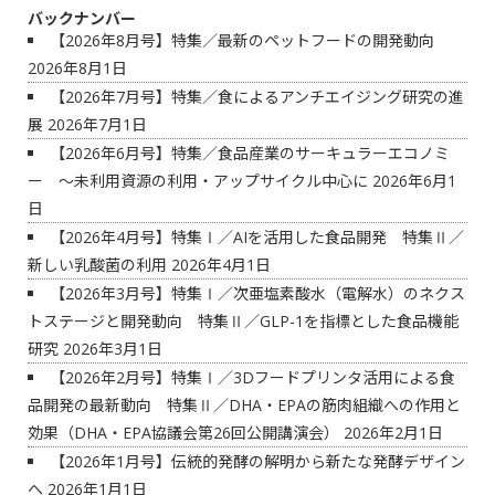
バックナンバー
【2026年8月号】特集／最新のペットフードの開発動向
2026年8月1日
【2026年7月号】特集／食によるアンチエイジング研究の進
展
2026年7月1日
【2026年6月号】特集／食品産業のサーキュラーエコノミ
ー ～未利用資源の利用・アップサイクル中心に
2026年6月1
日
【2026年4月号】特集Ⅰ／AIを活用した食品開発 特集Ⅱ／
新しい乳酸菌の利用
2026年4月1日
【2026年3月号】特集Ⅰ／次亜塩素酸水（電解水）のネクス
トステージと開発動向 特集Ⅱ／GLP-1を指標とした食品機能
研究
2026年3月1日
【2026年2月号】特集Ⅰ／3Dフードプリンタ活用による食
品開発の最新動向 特集Ⅱ／DHA・EPAの筋肉組織への作用と
効果（DHA・EPA協議会第26回公開講演会）
2026年2月1日
【2026年1月号】伝統的発酵の解明から新たな発酵デザイン
へ
2026年1月1日