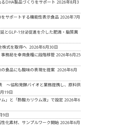
るDHA製品づくりをサポート
2026年8月3
持をサポートする機能性表示食品
2026年7月
延とGLP-1分泌促進を介した肥満・脂質異
の全株式を取得へ
2026年6月30日
 事務局を幸南食糧に段階移管
2026年6月25
味の食品にも酸味の表現を提案
2026年6月
ド発表 ～協和発酵バイオと業務提携し、原料供
6月19日
ウム」と「酢酸カリウム液」で設定
2026年6
月9日
活性化素材、サンプルワーク開始
2026年6月