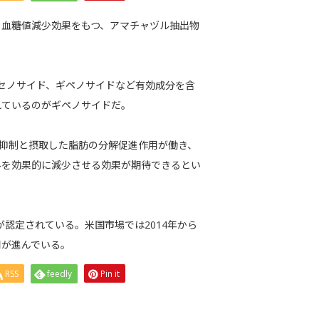
、血糖値減少効果をもつ、アマチャヅル抽出物
ンセノサイド、ギペノサイドなど有効成分を含
れているのがギペノサイドだ。
合成抑制と摂取した脂肪の分解促進作用が働き、
みを効果的に減少させる効果が期待できるとい
が認定されている。米国市場では2014年から
用が進んでいる。
RSS
feedly
Pin it