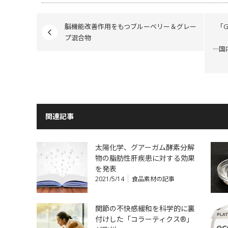
脳機能改善作用をもつブルーベリー＆グレー
「
プ混合物
―国
関連記事
太陽化学、グアーガム酵素分解
物の脂肪性肝疾患に対する効果
を発表
2021/5/14
食品素材の記事
関節の不快感緩和を科学的に裏
付けした「コラーティクス®」