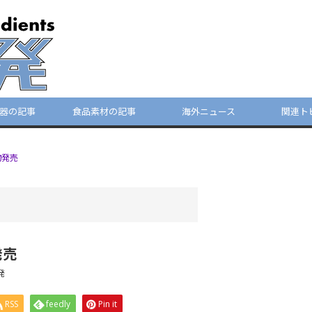
器の記事
食品素材の記事
海外ニュース
関連ト
物発売
発売
発
RSS
feedly
Pin it