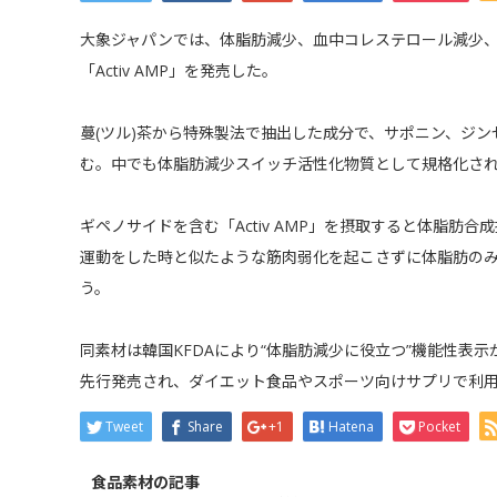
大象ジャパンでは、体脂肪減少、血中コレステロール減少
「Activ AMP」を発売した。
蔓(ツル)茶から特殊製法で抽出した成分で、サポニン、ジ
む。中でも体脂肪減少スイッチ活性化物質として規格化さ
ギペノサイドを含む「Activ AMP」を摂取すると体脂肪
運動をした時と似たような筋肉弱化を起こさずに体脂肪の
う。
同素材は韓国KFDAにより“体脂肪減少に役立つ”機能性表示
先行発売され、ダイエット食品やスポーツ向けサプリで利
Tweet
Share
+1
Hatena
Pocket
食品素材の記事