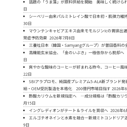
話題の「うま藻」が原料供給を開始 美味しく続けられ
日
シーベリー由来パルミトレイン酸で日本初・肌弾力維
30日
マウンテンキャビアエキス由来モモルジンIcの胃排出遅
常症予防効果
2026年7月8日
三養社日本（韓国・Samyangグループ）が曽田香料
高機能玄米協会、「金のいぶき」一極依存から脱却へ
日
爽やかな酸味のコーヒーが好まれる昨今、コーヒー風
22日
SBIアラプロモ、純国産プレミアム5-ALA新ブラン
給・OEM受託製造を本格化 200億円市場目指す
2026年
酢酸カリウムを新規指定へ ―成分規格は「酢酸カリ
月15日
イングレディオンがテート＆ライルを買収へ
2026年6
エルゴチオネインと水素を融合－新規ミトコンドリア
9日