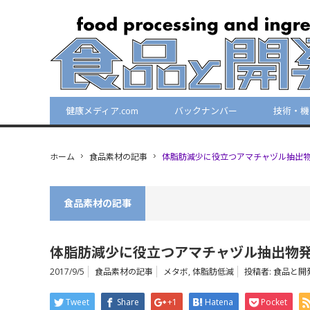
健康メディア.com
バックナンバー
技術・機
ホーム
食品素材の記事
体脂肪減少に役立つアマチャヅル抽出
食品素材の記事
体脂肪減少に役立つアマチャヅル抽出物
2017/9/5
食品素材の記事
メタボ
,
体脂肪低減
投稿者:
食品と開
Tweet
Share
+1
Hatena
Pocket