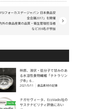
GFSIフォーカスデージャパン 日本食品安
全会議2017」を開催
内外の食品産業の品質・衛生管理担当者
など359名が参加
林原、液状・低分子で甘みのあ
る水溶性食物繊維「テトラリン
グ®」6…
2021/5/11
食品素材の記事
ナガセヴィータ、EcoVadis社の
サステナビリティ評価におい