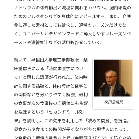
ナトリウムの体外排出と減塩に関わるカリウム、腸内環境の
ためのフルクタンなどを具体的にアピールする。また、介護
食に適した素材としても訴求し、通常のレーズンだけでな
く、ユニバーサルデザインフードに導入しやすいレーズンペ
ーストや濃縮果汁などの活用も啓発していく。
続いて、早稲田大学理工学部教授 柴
田重信氏による「時間栄養学につい
て」と題した講演が行われた。体内時
計に関する話題と、体内時計と食事と
の関係などを分かりやすく解説。最初
柴田重信氏
の食事が次の食事後の血糖値にも影響
を及ぼすという「セカンドミール効
果」を説明し、この効果を利用した「攻めの間食」を提唱。
昼食から夕食までの時間が長くなりがちな現代人にとって、
夕食後の血糖値の急激な上昇（血糖値スパイク）を防ぐため