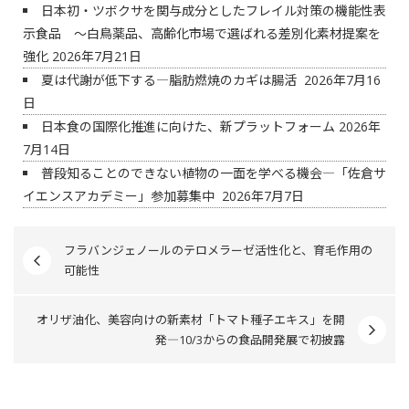
日本初・ツボクサを関与成分としたフレイル対策の機能性表
示食品 ～白鳥薬品、高齢化市場で選ばれる差別化素材提案を
強化
2026年7月21日
夏は代謝が低下する―脂肪燃焼のカギは腸活
2026年7月16
日
日本食の国際化推進に向けた、新プラットフォーム
2026年
7月14日
普段知ることのできない植物の一面を学べる機会―「佐倉サ
イエンスアカデミー」参加募集中
2026年7月7日
フラバンジェノールのテロメラーゼ活性化と、育毛作用の
可能性
オリザ油化、美容向けの新素材「トマト種子エキス」を開
発―10/3からの食品開発展で初披露