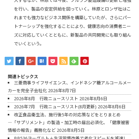
大するなか、林原では今後、プルラン製造設備の更新と増強
を行い、製品の安定供給を図っていく。林原とロンザ社はこ
れまでも強力なビジネス関係を構築していたが、さらにパー
トナーシップを強化することにより、健康志向の消費者ニー
ズに対応していくとともに、新製品の共同開発にも取り組ん
でいくという。
関連トピックス
三菱商事ライフサイエンス、インドネシア糖アルコールメー
カーを完全子会社化
2026年8月7日
2026年8月 行政ニュースリスト
2026年8月6日
2026年7月 行政ニュースリスト(8月更新)
2026年8月6日
改正食品衛生法、施行後5年の対応策などをとりまとめ
―「サプリメント」の製造・加工時の届出必須化、「健康被害
情報の報告」義務化など
2026年8月5日
BB536ヨーグルト＋生活習慣改善で老化スピードを減速し