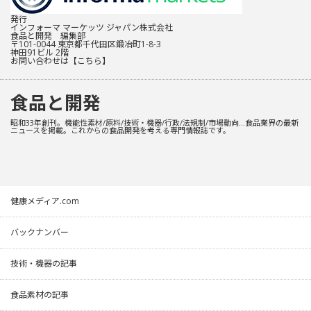
発行
インフォーマ マーケッツ ジャパン株式会社
食品と開発 編集部
〒101-0044 東京都千代田区鍛冶町1-8-3
神田91ビル 2階
お問い合わせは
【こちら】
食品と開発
昭和33年創刊。機能性素材/原料/技術・機器/行政/法規制/市場動向…食品業界の最新
ニュースを掲載。これからの食品開発を考える専門情報誌です。
健康メディア.com
バックナンバー
技術・機器の記事
食品素材の記事