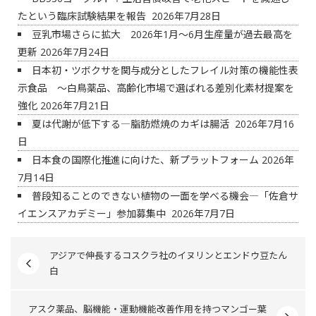
たという臨床試験結果を報告
2026年7月28日
豆乳市場さらに拡大 2026年1月～6月生産量が過去最高を
更新
2026年7月24日
日本初・ツボクサを関与成分としたフレイル対策の機能性表
示食品 ～白鳥薬品、高齢化市場で選ばれる差別化素材提案を
強化
2026年7月21日
夏は代謝が低下する―脂肪燃焼のカギは腸活
2026年7月16
日
日本食の国際化推進に向けた、新プラットフォーム
2026年
7月14日
普段知ることのできない植物の一面を学べる機会―「佐倉サ
イエンスアカデミー」参加募集中
2026年7月7日
アジアで伸長するコスクラ社のイヌリンとエンドウ豆たん
白
アスク薬品、脳機能・運動機能改善作用を持つマンゴー葉